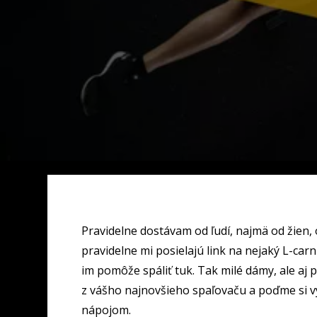
Pravidelne dostávam od ľudí, najmä od žien,
pravidelne mi posielajú link na nejaký L-carn
im pomôže spáliť tuk. Tak milé dámy, ale aj 
z vášho najnovšieho spaľovaču a poďme si v
nápojom.