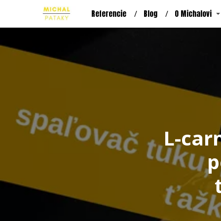
Referencie
Blog
O Michalovi
L-carn
p