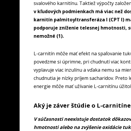
svalového karnitínu. Taktiež výpočty založ
v kľudových podmienkach má viac než do
karnitín palmitoyltransferáza I (CPT I) m
podporuje zníženie telesnej hmotnosti, s
nemožné (1).
L-carnitín môže mať efekt na spaľovanie tuku
povedzme si úprimne, pri chudnutí viac kont
vyplavuje viac inzulínu a vďaka nemu sa mie
chudnutia je nízky príjem sacharidov. Preto
energie môže mať užívanie L-carnitínu úžitok
Aký je záver štúdie o L-carnitín
V súčasnosti neexistuje dostatok dôkazov 
hmotnosti alebo na zvýšenie oxidácie tuk