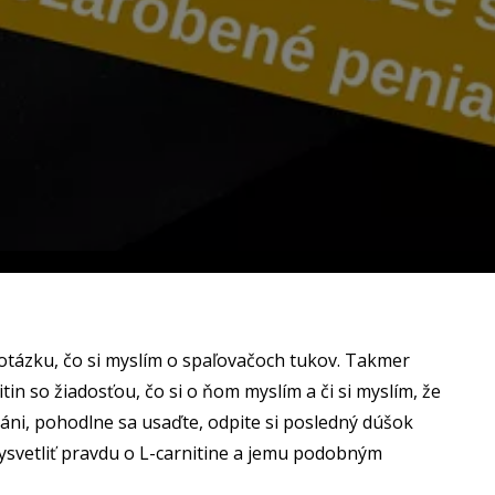
 otázku, čo si myslím o spaľovačoch tukov. Takmer
itin so žiadosťou, čo si o ňom myslím a či si myslím, že
páni, pohodlne sa usaďte, odpite si posledný dúšok
ysvetliť pravdu o L-carnitine a jemu podobným