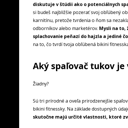
diskutuje v štúdii ako o potenciálnych sp
si budeš najbližšie pozerať svoj obľúbený o
karnitínu, pretože tvrdenia o ňom sa nezakl
odborníkov alebo marketérov.
Mysli na to,
splachovanie peňazí do hajzla a jediné čo
na to, čo tvrdí tvoja obľúbená bikini fitness
Aký spaľovač tukov je
Žiadny?
Sú tri prírodné a oveľa prirodzenejšie spaľo
bikini fitnessky. Na základe dostupných úd
skutočne majú určité vlastnosti, ktoré z