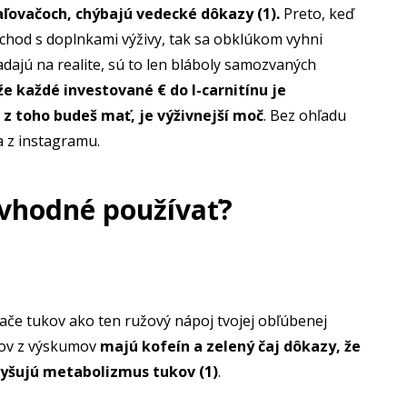
aľovačoch, chýbajú vedecké dôkazy (1).
Preto, keď
bchod s doplnkami výživy, tak sa obklúkom vyhni
adajú na realite, sú to len bláboly samozvaných
 že každé investované € do l-carnitínu je
 z toho budeš mať, je výživnejší moč
. Bez ohľadu
ka z instagramu.
 vhodné používať?
vače tukov ako ten ružový nápoj tvojej obľúbenej
ajov z výskumov
majú kofeín a zelený čaj dôkazy, že
vyšujú metabolizmus tukov (1)
.