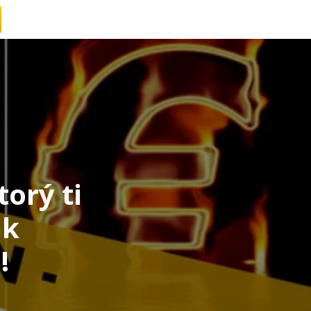
torý ti
ak
!