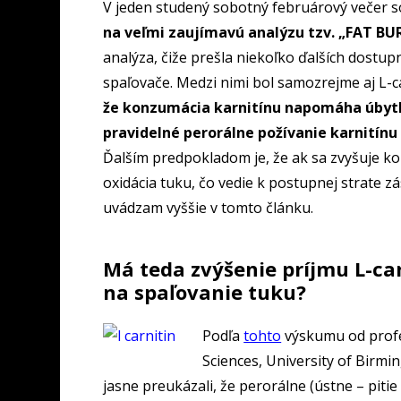
V jeden studený sobotný februárový večer so
na veľmi zaujímavú analýzu tzv. „FAT B
analýza, čiže prešla niekoľko ďalších dostu
spaľovače. Medzi nimi bol samozrejme aj L-c
že konzumácia karnitínu napomáha úbytk
pravidelné perorálne požívanie karnitínu
Ďalším predpokladom je, že ak sa zvyšuje kon
oxidácia tuku, čo vedie k postupnej strate z
uvádzam vyššie v tomto článku.
Má teda zvýšenie príjmu L-ca
na spaľovanie tuku?
Podľa
tohto
výskumu od profe
Sciences, University of Birmin
jasne preukázali, že perorálne (ústne – piti