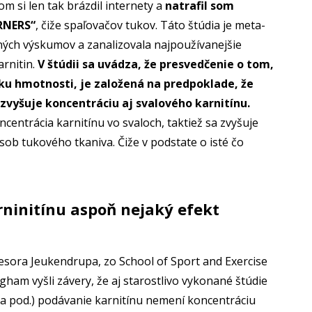
m si len tak brázdil internety a
natrafil som
URNERS“
, čiže spaľovačov tukov. Táto štúdia je meta-
pných výskumov a zanalizovala najpoužívanejšie
arnitin.
V štúdii sa uvádza, že presvedčenie o tom,
u hmotnosti, je založená na predpoklade, že
 zvyšuje koncentráciu aj svalového karnitínu.
centrácia karnitínu vo svaloch, taktiež sa zvyšuje
ásob tukového tkaniva. Čiže v podstate o isté čo
rninitínu aspoň nejaký efekt
sora Jeukendrupa, zo School of Sport and Exercise
gham vyšli závery, že aj starostlivo vykonané štúdie
e a pod.) podávanie karnitínu nemení koncentráciu