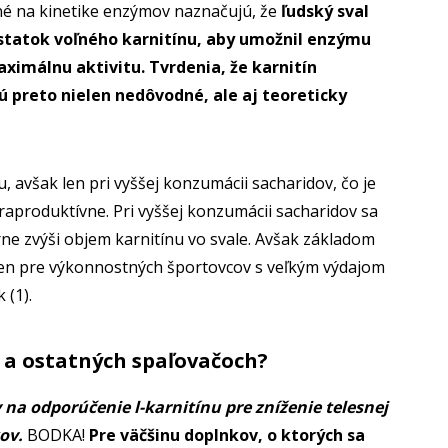
ené na kinetike enzýmov naznačujú, že
ľudský sval
statok voľného karnitínu, aby umožnil enzýmu
aximálnu aktivitu.
Tvrdenia, že karnitín
ú preto nielen nedôvodné, ale aj teoreticky
, avšak len pri vyššej konzumácii sacharidov, čo je
raproduktívne. Pri vyššej konzumácii sacharidov sa
rne zvýši objem karnitínu vo svale. Avšak základom
 len pre výkonnostných športovcov s veľkým výdajom
 (1).
e a ostatných spaľovačoch?
na odporúčenie l-karnitínu pre zníženie telesnej
ov.
BODKA!
Pre väčšinu doplnkov, o ktorých sa