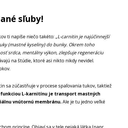
nané sľuby!
v ti napíše niečo takéto: „
L-carnitin je najúčinnejší
tuky (mastné kyseliny) do bunky. Okrem toho
osť srdca, mentálny výkon, zlepšuje regeneráciu
ajú na štúdie, ktoré asi nikto nikdy nevidel.
bkov.
tin sa zúčastňuje v procese spaľovania tukov, taktiež
funkciou L-karnitínu je transport mastných
riálnu vnútornú membránu.
Ale je tu jedno veľké
om princípe. Objaví sa v tele nejaká látka (napr.