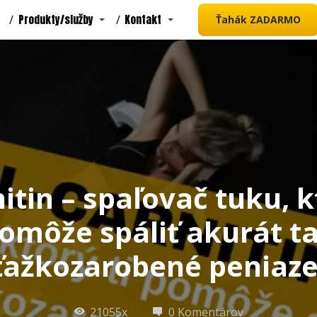
Produkty/služby
Kontakt
Ťahák ZADARMO
itin – spaľovač tuku, k
omôže spáliť akurát t
ťažkozarobené peniaze
21055x
0 Komentárov