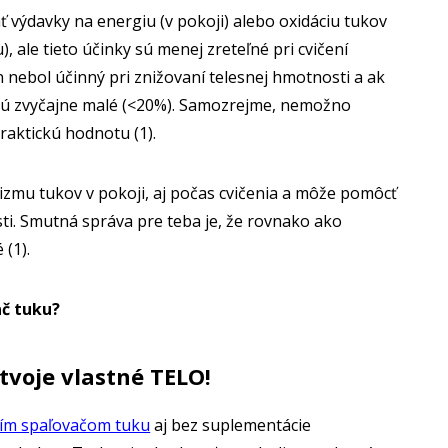
 výdavky na energiu (v pokoji) alebo oxidáciu tukov
), ale tieto účinky sú menej zreteľné pri cvičení
n nebol účinný pri znižovaní telesnej hmotnosti a ak
 sú zvyčajne malé (<20%). Samozrejme, nemožno
raktickú hodnotu (1).
zmu tukov v pokoji, aj počas cvičenia a môže pomôcť
sti. Smutná správa pre teba je, že rovnako ako
 (1).
ač tuku?
tvoje vlastné TELO!
ším spaľovačom tuku
aj bez suplementácie