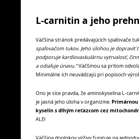
L-carnitin a jeho preh
Väčšina stránok predávajúcich spaľovače tuko
spaľovačom tukov. Jeho úlohou je dopraviť 
podporuje kardiovaskulárnu vytrvalosť, činn
a odiaľuje únavu.“
Väčšinou sa pritom odvoláv
Minimálne ich neuvádzajú pri popisoch výro
Ono je síce pravda, že aminokyselina L-carni
je jasná jeho úloha v organizme.
Primárnou 
kyselín s dlhým reťazcom cez mitochond
ALE!
Väčšina doplnkov výživy funguje na jednoduch