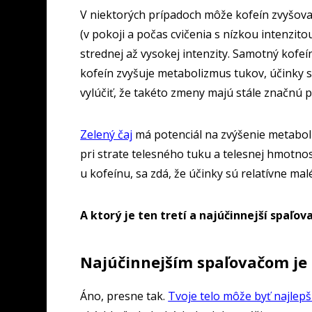
V niektorých prípadoch môže kofeín zvyšovať
(v pokoji a počas cvičenia s nízkou intenzitou
strednej až vysokej intenzity. Samotný kofeí
kofeín zvyšuje metabolizmus tukov, účinky
vylúčiť, že takéto zmeny majú stále značnú p
Zelený čaj
má potenciál na zvýšenie metaboli
pri strate telesného tuku a telesnej hmotno
u kofeínu, sa zdá, že účinky sú relatívne malé
A ktorý je ten tretí a najúčinnejší spaľov
Najúčinnejším spaľovačom je 
Áno, presne tak.
Tvoje telo môže byť najlep