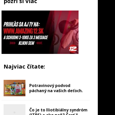
pozri si viac
Najviac čítate:
Potravinový podvod
páchaný na vašich deťoch.
Čo je to Iliotibiálny syndróm
(ITBS) a ako naň? Časť 1.