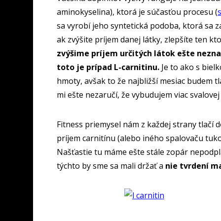
aminokyselina), ktorá je súčasťou procesu (
sa vyrobí jeho syntetická podoba, ktorá sa 
ak zvýšite príjem danej látky, zlepšíte ten kt
zvýšime príjem určitých látok ešte nezna
toto je prípad L-carnitinu.
Je to ako s biel
hmoty, avšak to že najbližší mesiac budem tl
mi ešte nezaručí, že vybudujem viac svalove
Fitness priemysel nám z každej strany tlačí 
príjem carnitínu (alebo iného spalovaču tuko
Našťastie tu máme ešte stále zopár nepodpla
týchto by sme sa mali držať a
nie tvrdení m