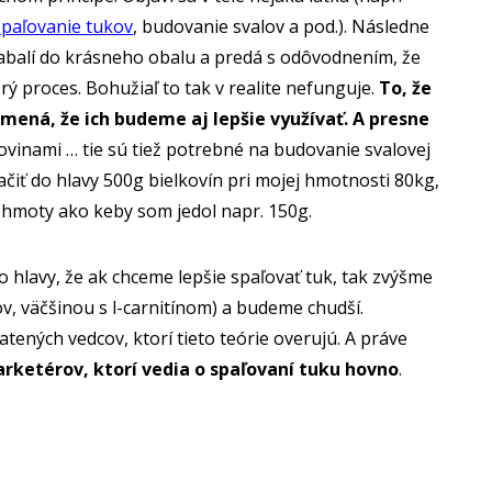
spaľovanie tukov
, budovanie svalov a pod.). Následne
zabalí do krásneho obalu a predá s odôvodnením, že
orý proces. Bohužiaľ to tak v realite nefunguje.
To, že
mená, že ich budeme aj lepšie využívať. A presne
kovinami … tie sú tiež potrebné na budovanie svalovej
ačiť do hlavy 500g bielkovín pri mojej hmotnosti 80kg,
j hmoty ako keby som jedol napr. 150g.
do hlavy, že ak chceme lepšie spaľovať tuk, tak zvýšme
v, väčšinou s l-carnitínom) a budeme chudší.
tených vedcov, ktorí tieto teórie overujú. A práve
arketérov, ktorí vedia o spaľovaní tuku hovno
.