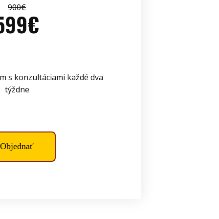
900€
599€
 s konzultáciami každé dva
týždne
Objednať