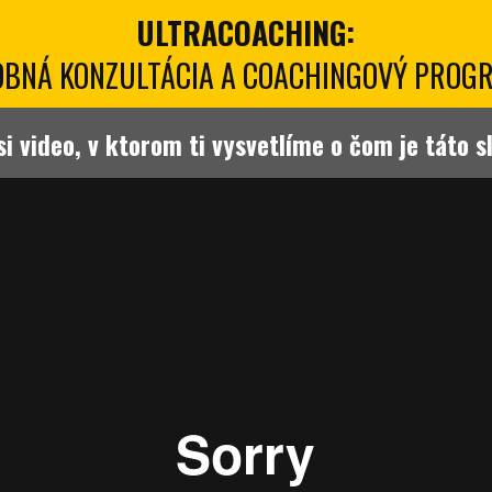
ULTRACOACHING:
OBNÁ KONZULTÁCIA A COACHINGOVÝ PROG
si video, v ktorom ti vysvetlíme o čom je táto 