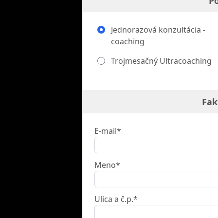
Po
Jednorazová konzultácia -
coaching
Trojmesačný Ultracoaching
Fak
E-mail*
Meno*
Ulica a č.p.*