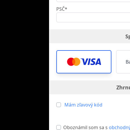
PSČ*
S
B
Zhrn
Mám zľavový kód
Oboznámil som sa s
obchodn