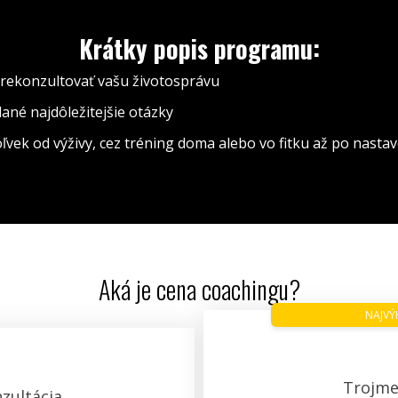
Krátky popis programu:
rekonzultovať vašu životosprávu
né najdôležitejšie otázky
vek od výživy, cez tréning doma alebo vo fitku až po nastav
Aká je cena coachingu?
NAJVÝ
Trojme
zultácia