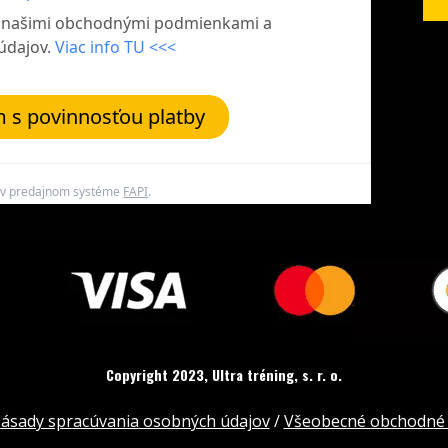
s našimi obchodnými podmienkami a
údajov.
Viac info TU <<<
 s povinnosťou platby
 v predajnom systéme
FAPI
.
Copyright 2023, Ultra tréning, s. r. o.
ásady spracúvania osobných údajov
/
Všeobecné obchodné