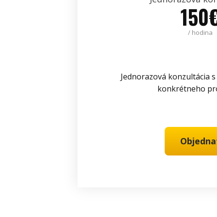
150
/ hodina
Jednorazová konzultácia s
konkrétneho p
Objedna