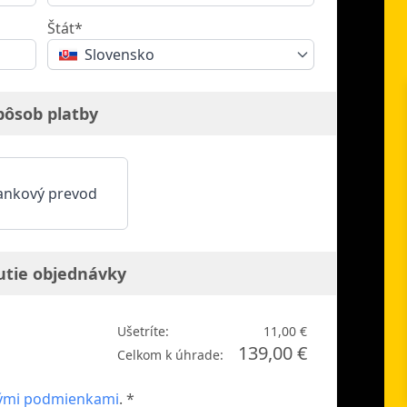
Štát*
Slovensko
pôsob platby
ankový prevod
utie objednávky
Ušetríte:
11,00 €
139,00 €
Celkom k úhrade:
ými podmienkami
. *