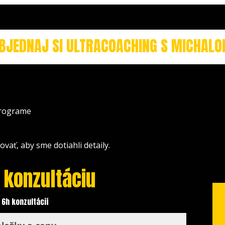
BJEDNAJ SI ULTRACOACHING S MICHAL
programe
vať, aby sme dotiahli detaily.
 konzultáciu
 6h konzultácií