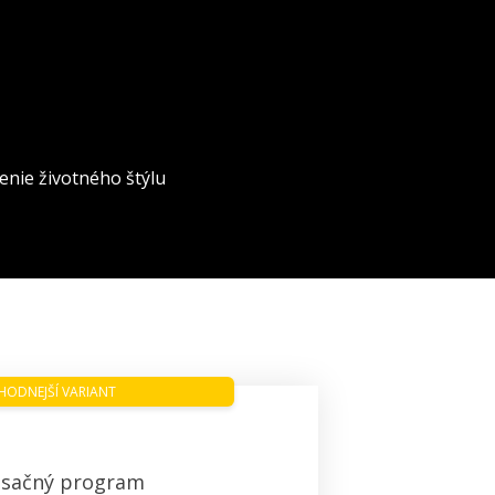
enie životného štýlu
HODNEJŠÍ VARIANT
sačný program