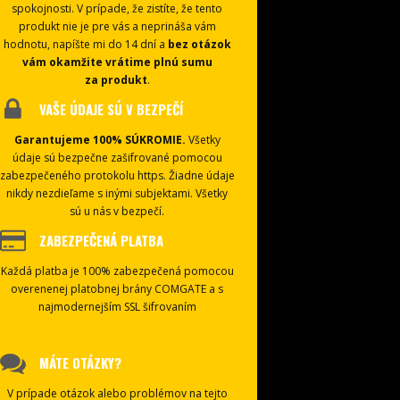
spokojnosti. V prípade, že zistíte, že tento
produkt nie je pre vás a neprináša vám
hodnotu, napíšte mi do 14 dní a
bez otázok
vám okamžite vrátime plnú sumu
za produkt
.
VAŠE ÚDAJE SÚ V BEZPEČÍ
Garantujeme 100% SÚKROMIE.
Všetky
údaje sú bezpečne zašifrované pomocou
zabezpečeného protokolu https. Žiadne údaje
nikdy nezdieľame s inými subjektami. Všetky
sú u nás v bezpečí.
ZABEZPEČENÁ PLATBA
Každá platba je 100% zabezpečená pomocou
overenenej platobnej brány COMGATE a s
najmodernejším SSL šifrovaním
MÁTE OTÁZKY?
V prípade otázok alebo problémov na tejto