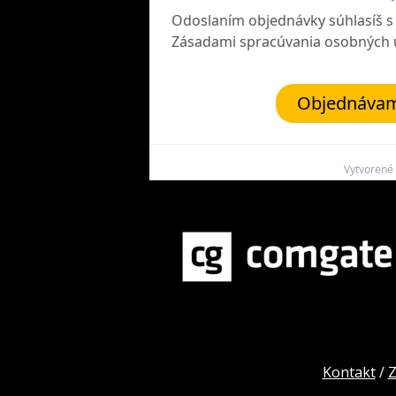
Odoslaním objednávky súhlasíš 
Zásadami spracúvania osobných 
Objednávam
Vytvorené
Kontakt
/
Z