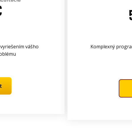
€
 vyriešením vášho
Komplexný program
roblému
t