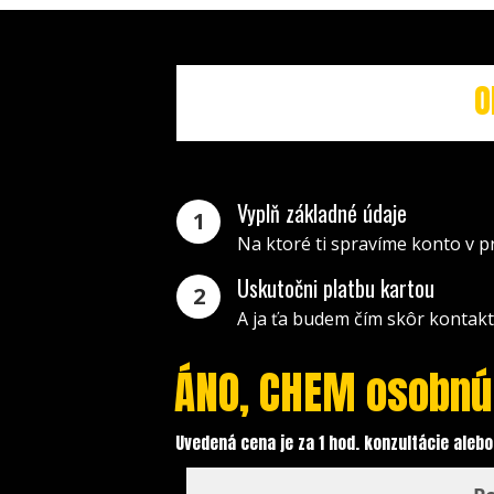
O
Vyplň základné údaje
1
Na ktoré ti spravíme konto v 
Uskutočni platbu kartou
2
A ja ťa budem čím skôr kontakto
ÁNO, CHEM osobnú
Uvedená cena je za 1 hod. konzultácie alebo