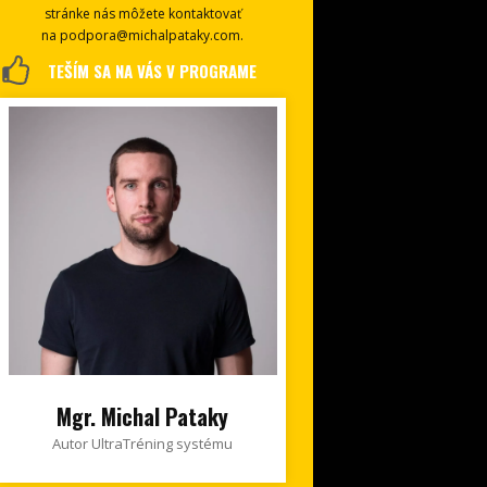
stránke nás môžete kontaktovať
na podpora@michalpataky.com.
TEŠÍM SA NA VÁS V PROGRAME
Mgr. Michal Pataky
Autor UltraTréning systému