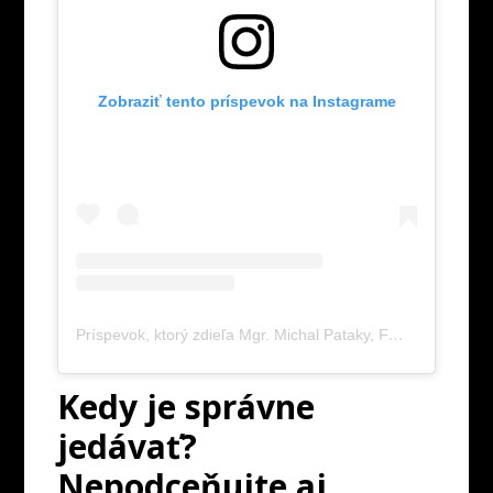
Zobraziť tento príspevok na Instagrame
Príspevok, ktorý zdieľa Mgr. Michal Pataky, FMSC, PN1 (@michalpataky)
Kedy je správne
jedávať?
Nepodceňujte aj