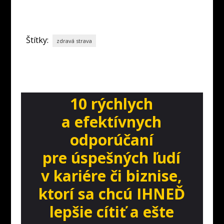
Štítky:
zdravá strava
10 rýchlych
a efektívnych
odporúčaní
pre úspešných ľudí
v kariére či biznise,
ktorí sa chcú IHNEĎ
lepšie cítiť a ešte