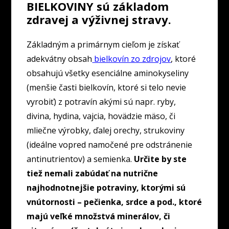
BIELKOVINY sú základom
zdravej a výživnej stravy.
Základným a primárnym cieľom je získať
adekvátny obsah
bielkovín zo zdrojov
, ktoré
obsahujú všetky esenciálne aminokyseliny
(menšie časti bielkovín, ktoré si telo nevie
vyrobiť) z potravín akými sú napr. ryby,
divina, hydina, vajcia, hovädzie mäso, či
mliečne výrobky, ďalej orechy, strukoviny
(ideálne vopred namočené pre odstránenie
antinutrientov) a semienka.
Určite by ste
tiež nemali zabúdať na nutrične
najhodnotnejšie potraviny, ktorými sú
vnútornosti – pečienka, srdce a pod., ktoré
majú veľké množstvá minerálov, či