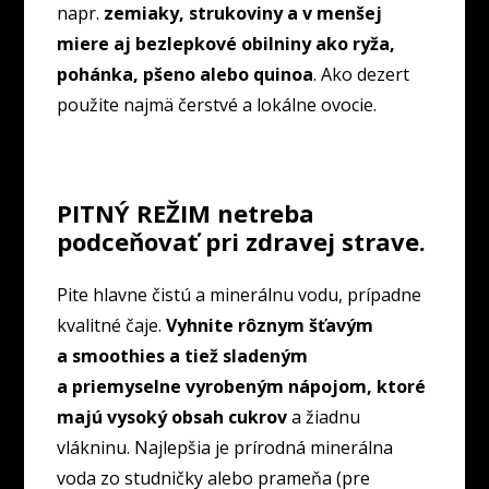
napr.
zemiaky, strukoviny a v menšej
miere aj bezlepkové obilniny ako ryža,
pohánka, pšeno alebo quinoa
. Ako dezert
použite najmä čerstvé a lokálne ovocie.
PITNÝ REŽIM netreba
podceňovať pri zdravej strave.
Pite hlavne čistú a minerálnu vodu, prípadne
kvalitné čaje.
Vyhnite rôznym šťavým
a smoothies a tiež sladeným
a priemyselne vyrobeným nápojom, ktoré
majú vysoký obsah cukrov
a žiadnu
vlákninu. Najlepšia je prírodná minerálna
voda zo studničky alebo prameňa (pre