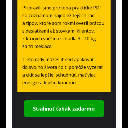
Pripravili sme pre teba praktické PDF
so zoznamom najdôležitejších rád
a tipov, ktoré som rokmi overil prácou
s desiatkami až stovkami klientov,
z ktorých väčšina schudla 3 - 10 kg
za tri mesiace.
Tieto rady môžeš ihneď aplikovať
do svojho života čo ti pomôže vyzerať
a cítiť sa lepšie, schudnúť, mať viac
energie a lepšiu kondíciu.
Stiahnuť ťahák zadarmo