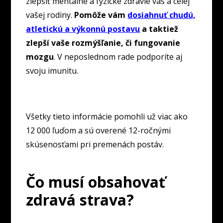
zlepšiť mentálne a fyzické zdravie vás a celej
vašej rodiny.
Pomôže vám
dosiahnuť chudú,
atletickú a výkonnú postavu
a taktiež
zlepší vaše rozmýšľanie, či fungovanie
mozgu
. V neposlednom rade podporíte aj
svoju imunitu.
Všetky tieto informácie pomohli už viac ako
12 000 ľuďom a sú overené 12-ročnými
skúsenosťami pri premenách postáv.
Čo musí obsahovať
zdravá strava?