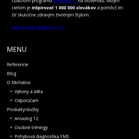
coachom programu
Amazing 12
na Slovensku. Mojim
cieľom je
inšpirovať 1 000 000 slovákov
a pomôcť im
žiť skutočne zdravým životným štýlom.
Viac o mne nájdeš TU >>>
MENU
Referencie
Blog
O Michalovi
Výkony a dáta
Odporúčam
Produkty/služby
Amazing 12
Osobné tréningy
Pohybová diagnostika FMS