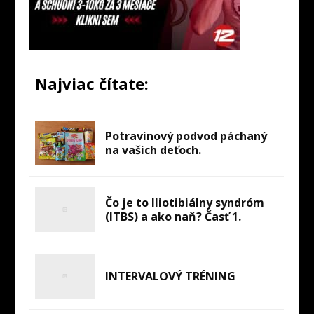
Najviac čítate:
Potravinový podvod páchaný
na vašich deťoch.
Čo je to Iliotibiálny syndróm
(ITBS) a ako naň? Časť 1.
INTERVALOVÝ TRÉNING