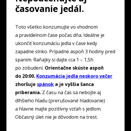
časovanie jedál.
Toto všetko konzumujte vo vhodnom
a pravidelnom čase počas dňa. Ideálne je
ukončiť konzumáciu jedla v čase kedy
zapadne slnko. Prípadne aspoň 3 hodiny pred
spaním. Raňajky si dajte cca 1 – 1,5h
po zobudení.
Orientačne skúste aspoň
do 20:00.
Konzumácia jedla neskoro večer
zhoršuje
spánok
a je vyššia šanca
priberania.
Z času na čas sa nebojte aj
dlhšieho hladu (prerušované hladovanie)
a hlavne majte pozitívny vzťah s jedlom.
Občasný úlet nie je dôvodom na trest.