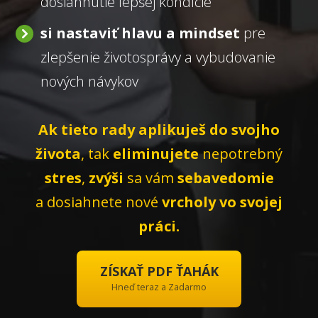
dosiahnutie lepšej kondície
si nastaviť hlavu a mindset
pre
zlepšenie životosprávy a vybudovanie
nových návykov
Ak tieto rady aplikuješ do svojho
života
, tak
eliminujete
nepotrebný
stres
,
zvýši
sa vám
sebavedomie
a dosiahnete nové
vrcholy vo svojej
práci.
ZÍSKAŤ PDF ŤAHÁK
Hneď teraz a Zadarmo