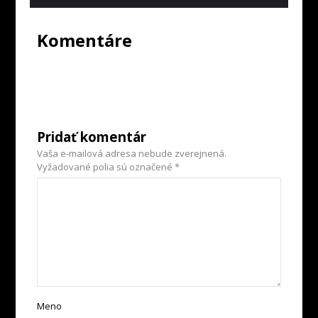
Komentáre
Pridať komentár
Vaša e-mailová adresa nebude zverejnená.
Vyžadované polia sú označené
*
Meno