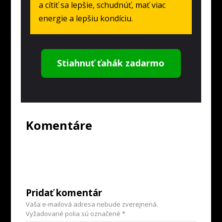
a cítiť sa lepšie, schudnúť, mať viac
energie a lepšiu kondíciu.
Stiahnuť ťahák zadarmo
Komentáre
Pridať komentár
Vaša e-mailová adresa nebude zverejnená.
Vyžadované polia sú označené
*