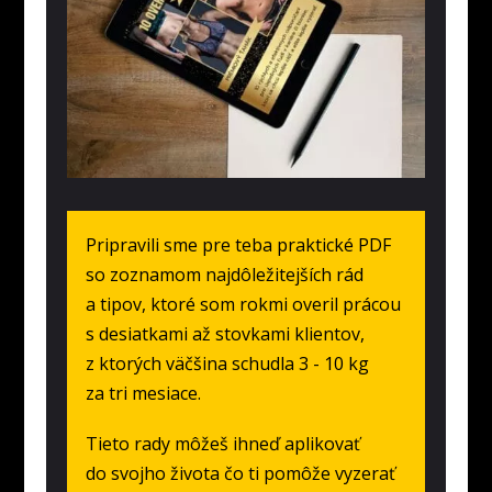
Pripravili sme pre teba praktické PDF
so zoznamom najdôležitejších rád
a tipov, ktoré som rokmi overil prácou
s desiatkami až stovkami klientov,
z ktorých väčšina schudla 3 - 10 kg
za tri mesiace.
Tieto rady môžeš ihneď aplikovať
do svojho života čo ti pomôže vyzerať