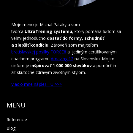
Moje meno je Michal Pataky a som
tvorca
UltraTréning systému
, ktorý pomáha ľuďom sa
veľmi jednoducho
dostať do formy, schudnúť
a zlepšiť kondíciu.
Zároveň som majiteľom
bratislavskej posilky FORCE8
a jediným certifikovaným
coachom programu
Amazing 12
na Slovensku. Mojim
cieľom je
inšpirovať 1 000 000 slovákov
a pomôcť im
žiť skutočne zdravým životným štýlom.
Viac o mne nájdeš TU >>>
MENU
Referencie
Blog