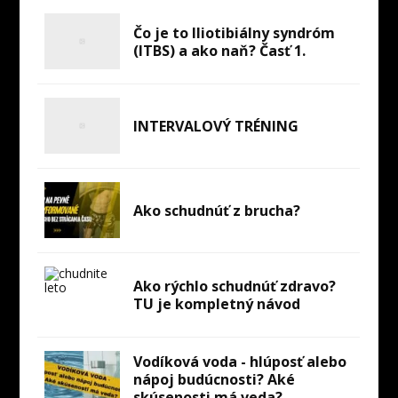
Čo je to Iliotibiálny syndróm
(ITBS) a ako naň? Časť 1.
INTERVALOVÝ TRÉNING
Ako schudnúť z brucha?
Ako rýchlo schudnúť zdravo?
TU je kompletný návod
Vodíková voda - hlúposť alebo
nápoj budúcnosti? Aké
skúsenosti má veda?