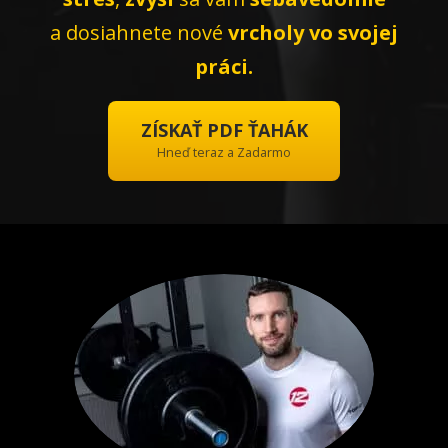
a dosiahnete nové
vrcholy vo svojej
práci.
ZÍSKAŤ PDF ŤAHÁK
Hneď teraz a Zadarmo