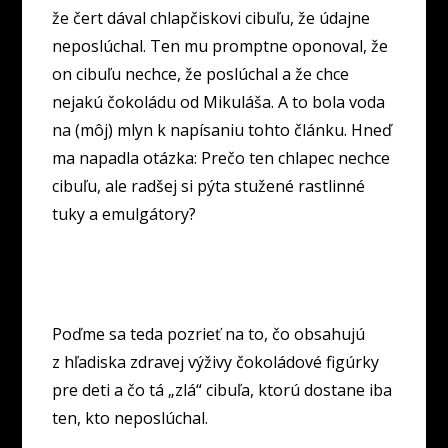
že čert dával chlapčiskovi cibuľu, že údajne
neposlúchal. Ten mu promptne oponoval, že
on cibuľu nechce, že poslúchal a že chce
nejakú čokoládu od Mikuláša. A to bola voda
na (môj) mlyn k napísaniu tohto článku. Hneď
ma napadla otázka: Prečo ten chlapec nechce
cibuľu, ale radšej si pýta stužené rastlinné
tuky a emulgátory?
Poďme sa teda pozrieť na to, čo obsahujú
z hľadiska zdravej výživy čokoládové figúrky
pre deti a čo tá „zlá“ cibuľa, ktorú dostane iba
ten, kto neposlúchal.