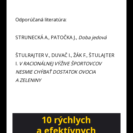
Odporúčaná literatúra:
STRUNECKÁ A., PATOČKA J.,
Doba jedová
ŠTULRAJTER V., DUVAČ I., ŽÁK F., ŠTULAJTER
I.
V RACIONÁLNEJ VÝŽIVE ŠPORTOVCOV
NESMIE CHÝBAŤ DOSTATOK OVOCIA
A ZELENINY
10 rýchlych
a efektívnych