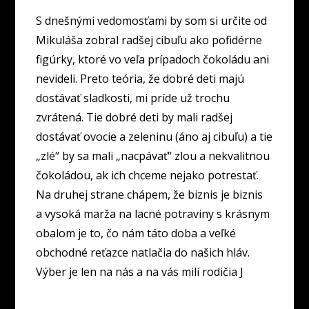
S dnešnými vedomosťami by som si určite od
Mikuláša zobral radšej cibuľu ako pofidérne
figúrky, ktoré vo veľa prípadoch čokoládu ani
nevideli. Preto teória, že dobré deti majú
dostávať sladkosti, mi príde už trochu
zvrátená. Tie dobré deti by mali radšej
dostávať ovocie a zeleninu (áno aj cibuľu) a tie
„zlé“ by sa mali „nacpávať“ zlou a nekvalitnou
čokoládou, ak ich chceme nejako potrestať.
Na druhej strane chápem, že biznis je biznis
a vysoká marža na lacné potraviny s krásnym
obalom je to, čo nám táto doba a veľké
obchodné reťazce natlačia do našich hláv.
Výber je len na nás a na vás milí rodičia J