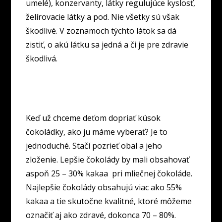
umelé), konzervanty, látky regulujúce kyslosť,
želírovacie látky a pod. Nie všetky sú však
škodlivé. V zoznamoch týchto látok sa dá
zistiť, o akú látku sa jedná a či je pre zdravie
škodlivá.
Keď už chceme deťom dopriať kúsok
čokoládky, ako ju máme vyberať? Je to
jednoduché. Stačí pozrieť obal a jeho
zloženie. Lepšie čokolády by mali obsahovať
aspoň 25 – 30% kakaa pri mliečnej čokoláde.
Najlepšie čokolády obsahujú viac ako 55%
kakaa a tie skutočne kvalitné, ktoré môžeme
označiť aj ako zdravé, dokonca 70 – 80%.