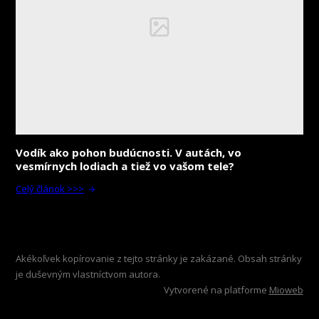
Vodík ako pohon budúcnosti. V autách, vo
vesmírnych lodiach a tiež vo vašom tele?
Celý článok >>>
Akékoľvek kopírovanie z tejto stránky je zakázané. Obsah stránky
je duševným vlastníctvom autora.
Vytvorené na platforme
Mioweb