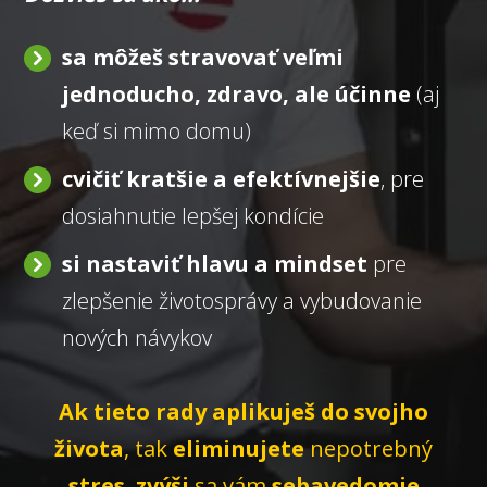
sa môžeš stravovať veľmi
jednoducho, zdravo, ale účinne
(aj
keď si mimo domu)
cvičiť kratšie a efektívnejšie
, pre
dosiahnutie lepšej kondície
si nastaviť hlavu a mindset
pre
zlepšenie životosprávy a vybudovanie
nových návykov
Ak tieto rady aplikuješ do svojho
života
, tak
eliminujete
nepotrebný
stres
,
zvýši
sa vám
sebavedomie