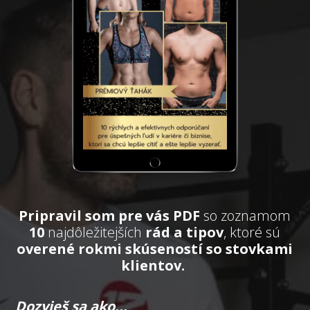
Pripravil som pre vás PDF
so zoznamom
10
najdôležitejších
rád a tipov
, ktoré sú
overené rokmi skúseností so stovkami
klientov.
Dozvieš sa ako...