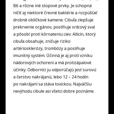
B6 a rôzne iné stopové prvky. Je schopná
ničiť aj niektoré črevné baktérie a rozpúšťať
drobné obličkové kamene. Cibuľa zlepšuje
prekrvenie orgánov, posilňuje srdcový sval
a pôsobí proti kôrnateniu ciev. Allicín, ktorý
cibuľa obsahuje, znižuje riziko
artériosklerózy, trombózy a posilňuje
imunitný systém. Účinná je aj proti vzniku
nádorových ochorení a má protizápalové
účinky. Odborníci ju odporúčajú jesť surovú
a čerstvo nakrájanú, lebo 12 – 24 hodín
po nakrájaní sa stáva toxickou. Najväčšiu
nevýhodu cibule asi všetci dobre poznáme.