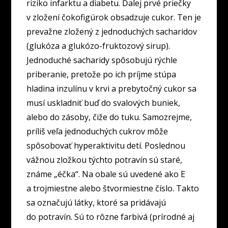
riziko infarktu a diabetu. Ďalej prvé priečky
v zložení čokofigúrok obsadzuje cukor. Ten je
prevažne zložený z jednoduchých sacharidov
(glukóza a glukózo-fruktozový sirup).
Jednoduché sacharidy spôsobujú rýchle
priberanie, pretože po ich príjme stúpa
hladina inzulínu v krvi a prebytočný cukor sa
musí uskladniť buď do svalových buniek,
alebo do zásoby, čiže do tuku. Samozrejme,
príliš veľa jednoduchých cukrov môže
spôsobovať hyperaktivitu detí. Poslednou
vážnou zložkou týchto potravín sú staré,
známe „éčka“. Na obale sú uvedené ako E
a trojmiestne alebo štvormiestne číslo. Takto
sa označujú látky, ktoré sa pridávajú
do potravín. Sú to rôzne farbivá (prírodné aj