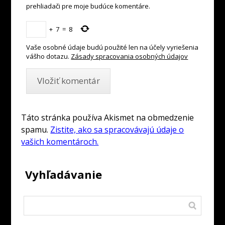
prehliadači pre moje budúce komentáre.
+
7
=
8
Vaše osobné údaje budú použité len na účely vyriešenia
vášho dotazu.
Zásady spracovania osobných údajov
Táto stránka používa Akismet na obmedzenie
spamu.
Zistite, ako sa spracovávajú údaje o
vašich komentároch.
Vyhľadávanie