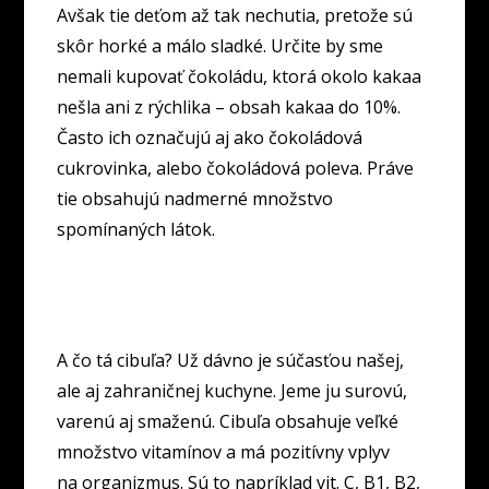
Avšak tie deťom až tak nechutia, pretože sú
skôr horké a málo sladké. Určite by sme
nemali kupovať čokoládu, ktorá okolo kakaa
nešla ani z rýchlika – obsah kakaa do 10%.
Často ich označujú aj ako čokoládová
cukrovinka, alebo čokoládová poleva. Práve
tie obsahujú nadmerné množstvo
spomínaných látok.
A čo tá cibuľa? Už dávno je súčasťou našej,
ale aj zahraničnej kuchyne. Jeme ju surovú,
varenú aj smaženú. Cibuľa obsahuje veľké
množstvo vitamínov a má pozitívny vplyv
na organizmus. Sú to napríklad vit. C, B1, B2,