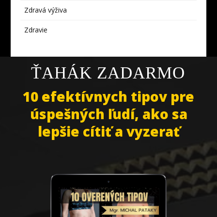
Zdravá výživa
Zdravie
ŤAHÁK ZADARMO
10 efektívnych tipov pre
úspešných ľudí, ako sa
lepšie cítiť a vyzerať