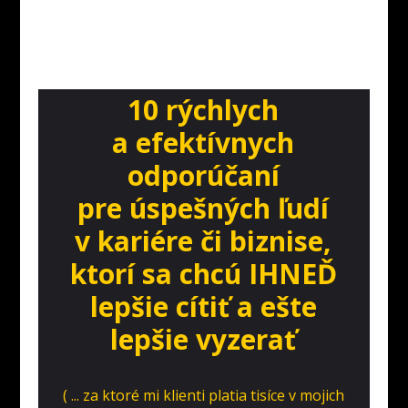
10 rýchlych
a efektívnych
odporúčaní
pre úspešných ľudí
v kariére či biznise,
ktorí sa chcú IHNEĎ
lepšie cítiť a ešte
lepšie vyzerať
( ... za ktoré mi klienti platia tisíce v mojich