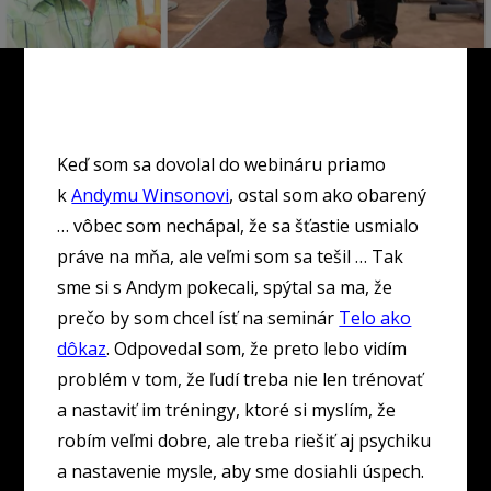
Keď som sa dovolal do webináru priamo
k
Andymu Winsonovi
, ostal som ako obarený
… vôbec som nechápal, že sa šťastie usmialo
práve na mňa, ale veľmi som sa tešil … Tak
sme si s Andym pokecali, spýtal sa ma, že
prečo by som chcel ísť na seminár
Telo ako
dôkaz
. Odpovedal som, že preto lebo vidím
problém v tom, že ľudí treba nie len trénovať
a nastaviť im tréningy, ktoré si myslím, že
robím veľmi dobre, ale treba riešiť aj psychiku
a nastavenie mysle, aby sme dosiahli úspech.