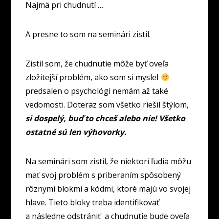
Najmä pri chudnutí …
A presne to som na seminári zistil.
Zistil som, že chudnutie môže byť oveľa
zložitejší problém, ako som si myslel
predsalen o psychológi nemám až také
vedomosti. Doteraz som všetko riešil štýlom,
si dospelý, buď to chceš alebo nie! Všetko
ostatné sú len výhovorky.
Na seminári som zistil, že niektorí ľudia môžu
mať svoj problém s priberaním spôsobený
rôznymi blokmi a kódmi, ktoré majú vo svojej
hlave. Tieto bloky treba identifikovať
a následne odstrániť a chudnutie bude oveľa