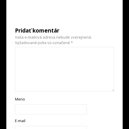
Pridať komentár
Vaša e-mailová adresa nebude zverejnená.
Vyžadované polia sú označené
*
Meno
E-mail