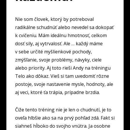
Nie som človek, ktorý by potreboval
radikálne schudnúť alebo nevedel sa dokopať
k cvičeniu. Mám ideálnu hmotnosť, celkom
dosť sily, aj vytrvalosť. Ale … každý máme
v sebe určité myšlienkové pochody,
zmýšľanie, svoje problémy, návyky, ciele
alebo priority. Aj toto rieši Andy na tréningu
Telo ako dôkaz. Vieš si tam uvedomiť rôzne
postoje, svoje nastavenie mysle, hodnoty, ale
aj veci, ktoré ťa trápia, prípadne brzdia.
Čiže tento tréning nie je len o chudnutí, je to
oveľa hlbšie ako sa na prvý pohľad zdá. Fakt si
siahneš hĺboko do svojho vnútra. Ja osobne