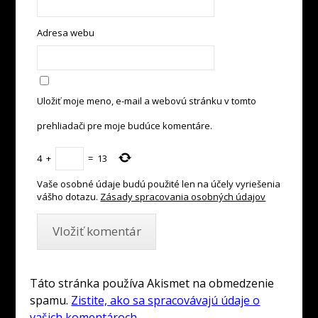
Adresa webu
Uložiť moje meno, e-mail a webovú stránku v tomto
prehliadači pre moje budúce komentáre.
4
+
=
13
Vaše osobné údaje budú použité len na účely vyriešenia
vášho dotazu.
Zásady spracovania osobných údajov
Táto stránka používa Akismet na obmedzenie
spamu.
Zistite, ako sa spracovávajú údaje o
vašich komentároch.