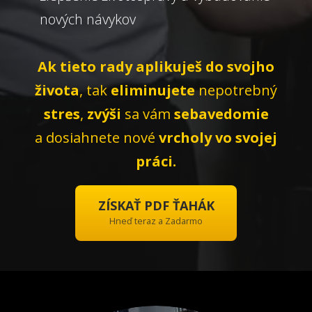
nových návykov
Ak tieto rady aplikuješ do svojho
života
, tak
eliminujete
nepotrebný
stres
,
zvýši
sa vám
sebavedomie
a dosiahnete nové
vrcholy vo svojej
práci.
ZÍSKAŤ PDF ŤAHÁK
Hneď teraz a Zadarmo