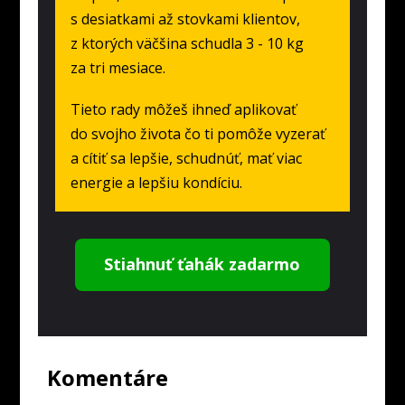
s desiatkami až stovkami klientov,
z ktorých väčšina schudla 3 - 10 kg
za tri mesiace.
Tieto rady môžeš ihneď aplikovať
do svojho života čo ti pomôže vyzerať
a cítiť sa lepšie, schudnúť, mať viac
energie a lepšiu kondíciu.
Stiahnuť ťahák zadarmo
Komentáre