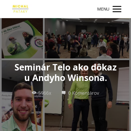
MENU
Seminár Telo ako dôkaz
u Andyho Winsona.
5966x
0 Komentárov