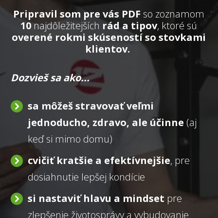
Pripravil som pre vás PDF
so zoznamom
10
najdôležitejších
rád a tipov
, ktoré sú
overené rokmi skúseností so stovkami
klientov.
Dozvieš sa ako...
sa môžeš stravovať veľmi
jednoducho, zdravo, ale účinne
(aj
keď si mimo domu)
cvičiť kratšie a efektívnejšie
, pre
dosiahnutie lepšej kondície
si nastaviť hlavu a mindset
pre
zlepšenie životosprávy a vybudovanie