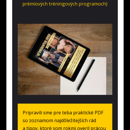
prémiových tréningových programoch)
Pripravili sme pre teba praktické PDF
so zoznamom najdôležitejších rád
a tipov, ktoré som rokmi overil prácou