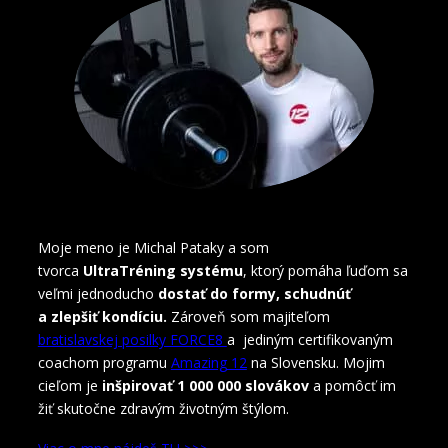
Moje meno je Michal Pataky a som
tvorca
UltraTréning systému
, ktorý pomáha ľuďom sa
veľmi jednoducho
dostať do formy, schudnúť
a zlepšiť kondíciu.
Zároveň som majiteľom
bratislavskej posilky FORCE8
a jediným certifikovaným
coachom programu
Amazing 12
na Slovensku. Mojim
cieľom je
inšpirovať 1 000 000 slovákov
a pomôcť im
žiť skutočne zdravým životným štýlom.