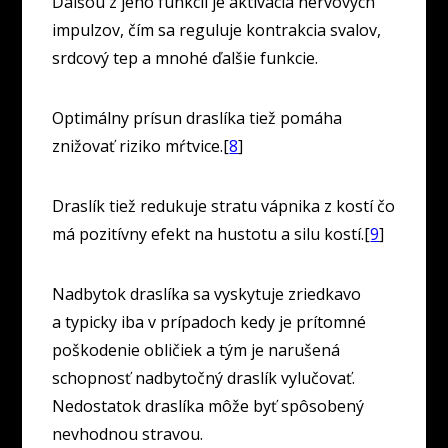
Ďalšou z jeho funkcií je aktivácia nervových
impulzov, čím sa reguluje kontrakcia svalov,
srdcový tep a mnohé ďalšie funkcie.
Optimálny prísun draslíka tiež pomáha
znižovať riziko mŕtvice.[
8
]
Draslík tiež redukuje stratu vápnika z kostí čo
má pozitívny efekt na hustotu a silu kostí.[
9
]
Nadbytok draslíka sa vyskytuje zriedkavo
a typicky iba v prípadoch kedy je prítomné
poškodenie obličiek a tým je narušená
schopnosť nadbytočný draslík vylučovať.
Nedostatok draslíka môže byť spôsobený
nevhodnou stravou.