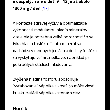
u dospelých ale u detí 9 – 13 je až okolo
1300 mg / deň
[
17
].
V kontexte zdravej výživy a optimalizácie
výkonnosti moduláciou hladín minerálov
v tele nie je potrebná veľká pozornosť čo sa
týka hladín fosfóru. Tento minerál sa
nachádza v mnohých jedlách a deficity fosfóru
sa vyskytujú veľmi zriedkavo, napríklad pri
pokročilých štádiách hladovania.
Zvýšená hladina fosfóru spôsobuje
“vyťahovanie” vápnika z kostí, čo môže viesť
ku akumulácii vápnika v stenách ciev.
Horčík