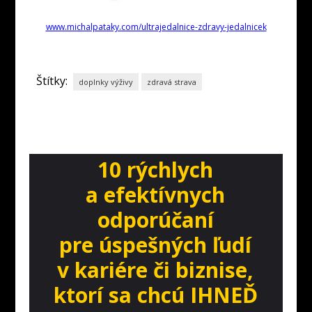
www.michalpataky.com/ultrajedalnice-zdravy-jedalnicek
Štítky:
doplnky výživy
zdravá strava
10 rýchlych
a efektívnych
odporúčaní
pre úspešných ľudí
v kariére či biznise,
ktorí sa chcú IHNEĎ