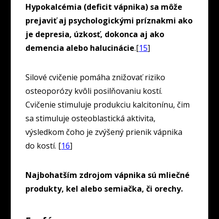
Hypokalcémia (deficit vápnika) sa môže
prejaviť aj psychologickými príznakmi ako
je depresia, úzkosť, dokonca aj ako
demencia alebo halucinácie
.[
15
]
Silové cvičenie pomáha znižovať riziko
osteoporózy kvôli posilňovaniu kostí.
Cvičenie stimuluje produkciu kalcitonínu, čim
sa stimuluje osteoblastická aktivita,
výsledkom čoho je zvýšený prienik vápnika
do kostí. [
16
]
Najbohatším zdrojom vápnika sú mliečné
produkty, kel alebo semiačka, či orechy.