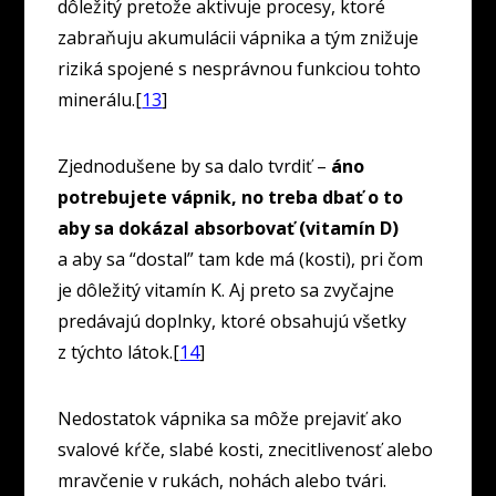
dôležitý pretože aktivuje procesy, ktoré
zabraňuju akumulácii vápnika a tým znižuje
riziká spojené s nesprávnou funkciou tohto
minerálu.[
13
]
Zjednodušene by sa dalo tvrdiť –
áno
potrebujete vápnik, no treba dbať o to
aby sa dokázal absorbovať (vitamín D)
a aby sa “dostal” tam kde má (kosti), pri čom
je dôležitý vitamín K. Aj preto sa zvyčajne
predávajú doplnky, ktoré obsahujú všetky
z týchto látok.[
14
]
Nedostatok vápnika sa môže prejaviť ako
svalové kŕče, slabé kosti, znecitlivenosť alebo
mravčenie v rukách, nohách alebo tvári.