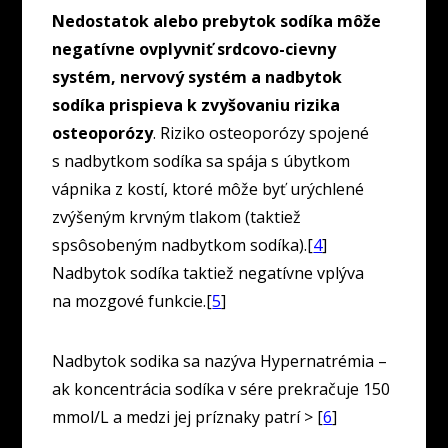
Nedostatok alebo prebytok sodíka môže
negatívne ovplyvniť srdcovo-cievny
systém, nervový systém a nadbytok
sodíka prispieva k zvyšovaniu rizika
osteoporózy
. Riziko osteoporózy spojené
s nadbytkom sodíka sa spája s úbytkom
vápnika z kostí, ktoré môže byť urýchlené
zvýšeným krvným tlakom (taktiež
spsôsobeným nadbytkom sodíka).[
4
]
Nadbytok sodíka taktiež negatívne vplýva
na mozgové funkcie.[
5
]
Nadbytok sodika sa nazýva Hypernatrémia –
ak koncentrácia sodíka v sére prekračuje 150
mmol/L a medzi jej príznaky patrí > [
6
]