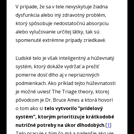
V prípade, že sa v tele nevyskytuje žiadna
dysfunkcia alebo iný zdravotný problém,
ktorý spôsobuje nedostatočnú absorpciu
alebo vylučovanie určitej látky, tak sú
spomenuté extrémne prípady zriedkavé.
Ľudské telo je však inteligentný a húževnatý
systém, ktorý dokáže vydržať a prežiť
pomerne dosť dlho aj v nepriaznivých
podmienkach. Ako príklad tejto húževnatosti
je možné uviesť The Triage theory, ktorej
pôvodcom je Dr. Bruce Ames a ktorá hovorí
o tom ako si
telo vytvorilo “prídelový
systém”, ktorým prioritizuje krátkodobé
nutričné potreby na úkor dlhodobých
.[
1
]
Telo pracuje s tým čo má a najlepšie ako vie