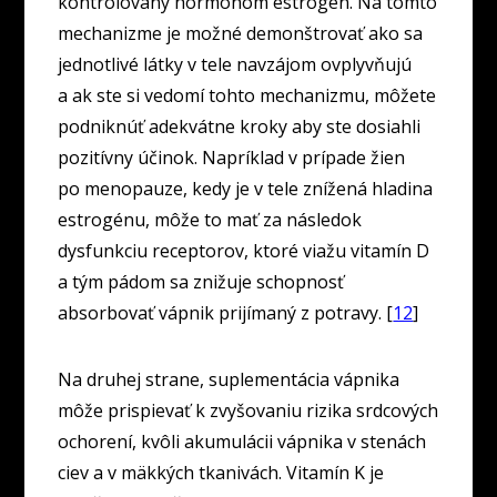
kontrolovaný hormónom estrogén. Na tomto
mechanizme je možné demonštrovať ako sa
jednotlivé látky v tele navzájom ovplyvňujú
a ak ste si vedomí tohto mechanizmu, môžete
podniknúť adekvátne kroky aby ste dosiahli
pozitívny účinok. Napríklad v prípade žien
po menopauze, kedy je v tele znížená hladina
estrogénu, môže to mať za následok
dysfunkciu receptorov, ktoré viažu vitamín D
a tým pádom sa znižuje schopnosť
absorbovať vápnik prijímaný z potravy. [
12
]
Na druhej strane, suplementácia vápnika
môže prispievať k zvyšovaniu rizika srdcových
ochorení, kvôli akumulácii vápnika v stenách
ciev a v mäkkých tkanivách. Vitamín K je