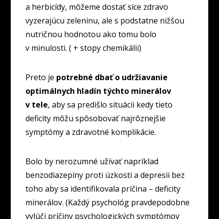
a herbicídy, môžeme dostať síce zdravo
vyzerajúcu zeleninu, ale s podstatne nižšou
nutričnou hodnotou ako tomu bolo
v minulosti. ( + stopy chemikálii)
Preto je
potrebné dbať o udržiavanie
optimálnych hladín týchto minerálov
v tele
, aby sa predišlo situácii kedy tieto
deficity môžu spôsobovať najrôznejšie
symptómy a zdravotné komplikácie.
Bolo by nerozumné užívať napríklad
benzodiazepíny proti úzkosti a depresii bez
toho aby sa identifikovala príčina – deficity
minerálov. (Každý psychológ pravdepodobne
vylúči príčiny psychologických symptómov