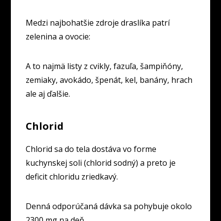
Medzi najbohatšie zdroje draslíka patrí
zelenina a ovocie:
A to najmä listy z cvikly, fazuľa, šampiňóny,
zemiaky, avokádo, špenát, kel, banány, hrach
ale aj ďalšie.
Chlorid
Chlorid sa do tela dostáva vo forme
kuchynskej soli (chlorid sodný) a preto je
deficit chloridu zriedkavý.
Denná odporúčaná dávka sa pohybuje okolo
2300 mg na deň.