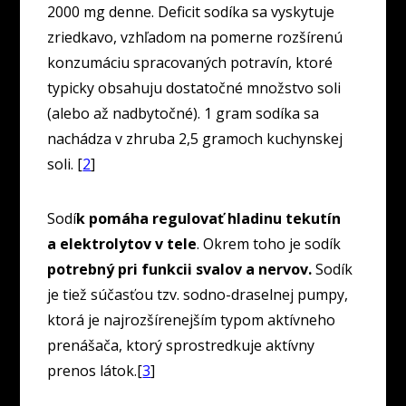
2000 mg denne. Deficit sodíka sa vyskytuje
zriedkavo, vzhľadom na pomerne rozšírenú
konzumáciu spracovaných potravín, ktoré
typicky obsahuju dostatočné množstvo soli
(alebo až nadbytočné). 1 gram sodíka sa
nachádza v zhruba 2,5 gramoch kuchynskej
soli. [
2
]
Sodí
k pomáha regulovať hladinu tekutín
a elektrolytov v tele
. Okrem toho je sodík
potrebný pri funkcii svalov a nervov.
Sodík
je tiež súčasťou tzv. sodno-draselnej pumpy,
ktorá je najrozšírenejším typom aktívneho
prenášača, ktorý sprostredkuje aktívny
prenos látok.[
3
]