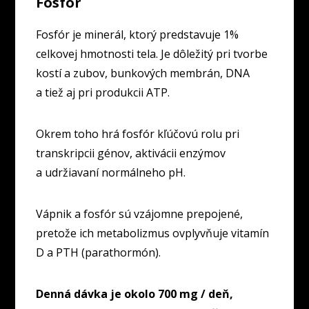
Fosfór
Fosfór je minerál, ktorý predstavuje 1%
celkovej hmotnosti tela. Je dôležitý pri tvorbe
kostí a zubov, bunkových membrán, DNA
a tiež aj pri produkcii ATP.
Okrem toho hrá fosfór kľúčovú rolu pri
transkripcii génov, aktivácii enzýmov
a udržiavaní normálneho pH.
Vápnik a fosfór sú vzájomne prepojené,
pretože ich metabolizmus ovplyvňuje vitamín
D a PTH (parathormón).
Denná dávka je okolo 700 mg / deň,