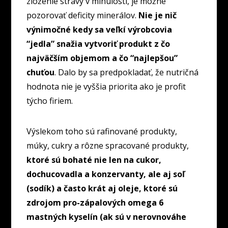
zloženie stravy v minulosti, je možné
pozorovať deficity minerálov.
Nie je nič
výnimočné kedy sa veľkí výrobcovia
“jedla” snažia vytvoriť produkt z čo
najväčším objemom a čo “najlepšou”
chuťou
. Dalo by sa predpokladať, že nutričná
hodnota nie je vyššia priorita ako je profit
týcho firiem.
Výslekom toho sú rafinované produkty,
múky, cukry a rôzne spracované produkty,
ktoré sú bohaté nie len na cukor,
dochucovadla a konzervanty, ale aj soľ
(sodík) a často krát aj oleje, ktoré sú
zdrojom pro-zápalových omega 6
mastných kyselín (ak sú v nerovnováhe