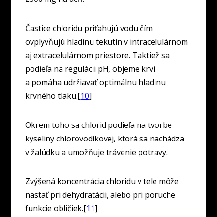
Častice chloridu priťahujú vodu čím
ovplyvňujú hladinu tekutín v intracelulárnom
aj extracelulárnom priestore. Taktiež sa
podieľa na regulácii pH, objeme krvi
a pomáha udržiavať optimálnu hladinu
krvného tlaku.[
10
]
Okrem toho sa chlorid podieľa na tvorbe
kyseliny chlorovodíkovej, ktorá sa nachádza
v žalúdku a umožňuje trávenie potravy.
Zvýšená koncentrácia chloridu v tele môže
nastať pri dehydratácii, alebo pri poruche
funkcie obličiek.[
11
]