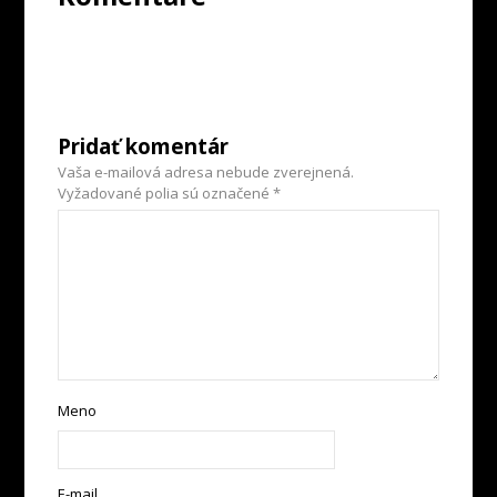
Pridať komentár
Vaša e-mailová adresa nebude zverejnená.
Vyžadované polia sú označené
*
Meno
E-mail