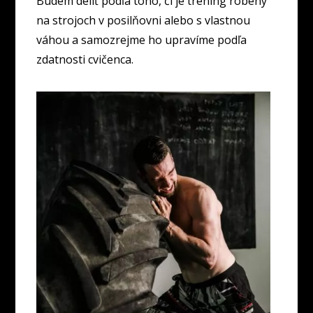
Budem deliť podľa toho, či je tréning robený
na strojoch v posilňovni alebo s vlastnou
váhou a samozrejme ho upravíme podľa
zdatnosti cvičenca.