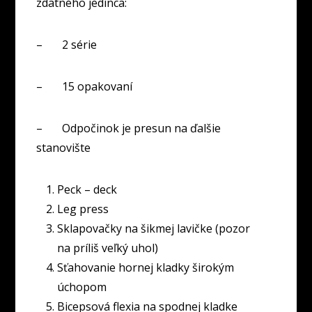
zdatného jedinca:
– 2 série
– 15 opakovaní
– Odpočinok je presun na ďalšie
stanovište
Peck – deck
Leg press
Sklapovačky na šikmej lavičke (pozor
na príliš veľký uhol)
Sťahovanie hornej kladky širokým
úchopom
Bicepsová flexia na spodnej kladke