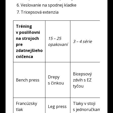
Veslovanie na spodnej kladke
Tricepsová extenzia
Tréning
v posilňovni
Od
na strojoch
15 – 25
pr
3 – 4 série
pre
opakovaní
na 
zdatnejšieho
st
cvičenca
Sť
Bicepsový
ho
Drepy
Bench press
zdvih s EZ
na
s činkou
tyčou
a 
úc
Francúzsky
Tlaky v stoji
Pr
Leg press
tlak
s jednoručkami
vo 