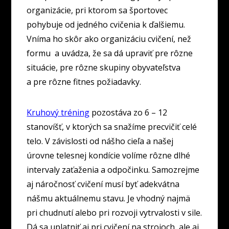
organizácie, pri ktorom sa športovec
pohybuje od jedného cvičenia k ďalšiemu.
Vníma ho skôr ako organizáciu cvičení, než
formu a uvádza, že sa dá upraviť pre rôzne
situácie, pre rôzne skupiny obyvateľstva
a pre rôzne fitnes požiadavky.
Kruhový tréning
pozostáva zo 6 – 12
stanovíšť, v ktorých sa snažíme precvičiť celé
telo. V závislosti od nášho cieľa a našej
úrovne telesnej kondície volíme rôzne dlhé
intervaly zaťaženia a odpočinku. Samozrejme
aj náročnosť cvičení musí byť adekvátna
nášmu aktuálnemu stavu. Je vhodný najmä
pri chudnutí alebo pri rozvoji vytrvalosti v sile.
Dá sa uplatniť aj pri cvičení na strojoch, ale aj