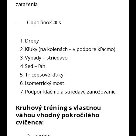
zaťaženia
– Odpočinok 40s
Drepy
Kľuky (na kolenách – v podpore kľačmo)
Výpady – striedavo
Sed – ľah
Tricepsové kľuky
Isometrický most
Podpor kľačmo a striedavé zanožovanie
Kruhový tréning s vlastnou
váhou vhodný pokročilého
cvičenca: