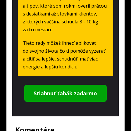
a tipov, ktoré som rokmi overil prácou
s desiatkami až stovkami klientov,
z ktorých väčšina schudla 3 - 10 kg
za tri mesiace.
Tieto rady môžeš ihneď aplikovať
do svojho života čo ti pomôže vyzerať
a cítiť sa lepšie, schudnúť, mať viac
energie a lepšiu kondíciu.
Stiahnuť ťahák zadarmo
Komentáre