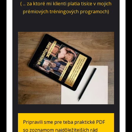
( ... za ktoré mi klienti platia tisíce v mojich
prémiových tréningových programoch)
Pripravili sme pre teba praktické PDF
so zoznamom najdôležitejších rád