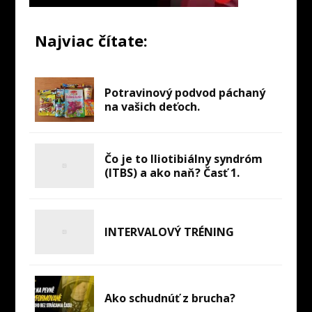
Najviac čítate:
Potravinový podvod páchaný
na vašich deťoch.
Čo je to Iliotibiálny syndróm
(ITBS) a ako naň? Časť 1.
INTERVALOVÝ TRÉNING
Ako schudnúť z brucha?