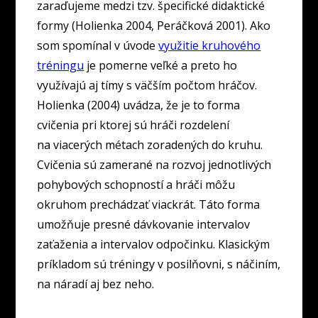
zaraďujeme medzi tzv. špecifické didaktické
formy (Holienka 2004, Peráčková 2001). Ako
som spomínal v úvode
využitie kruhového
tréningu
je pomerne veľké a preto ho
využívajú aj tímy s väčším počtom hráčov.
Holienka (2004) uvádza, že je to forma
cvičenia pri ktorej sú hráči rozdelení
na viacerých métach zoradených do kruhu.
Cvičenia sú zamerané na rozvoj jednotlivých
pohybových schopností a hráči môžu
okruhom prechádzať viackrát. Táto forma
umožňuje presné dávkovanie intervalov
zaťaženia a intervalov odpočinku. Klasickým
príkladom sú tréningy v posilňovni, s náčiním,
na náradí aj bez neho.