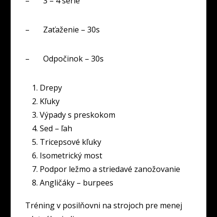
– 3 – 4 série
– Zaťaženie – 30s
– Odpočinok – 30s
Drepy
Kľuky
Výpady s preskokom
Sed – ľah
Tricepsové kľuky
Isometrický most
Podpor ležmo a striedavé zanožovanie
Angličáky – burpees
Tréning v posilňovni na strojoch pre menej