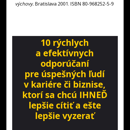
výchovy.
Bratislava 2001. ISBN 80-968252-5-9
10 rýchlych
a efektívnych
odporúčaní
pre úspešných ľudí
v kariére či biznise,
ktorí sa chcú IHNEĎ
lepšie cítiť a ešte
lepšie vyzerať