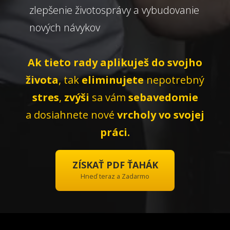
zlepšenie životosprávy a vybudovanie
nových návykov
Ak tieto rady aplikuješ do svojho
života
, tak
eliminujete
nepotrebný
stres
,
zvýši
sa vám
sebavedomie
a dosiahnete nové
vrcholy vo svojej
práci.
ZÍSKAŤ PDF ŤAHÁK
Hneď teraz a Zadarmo