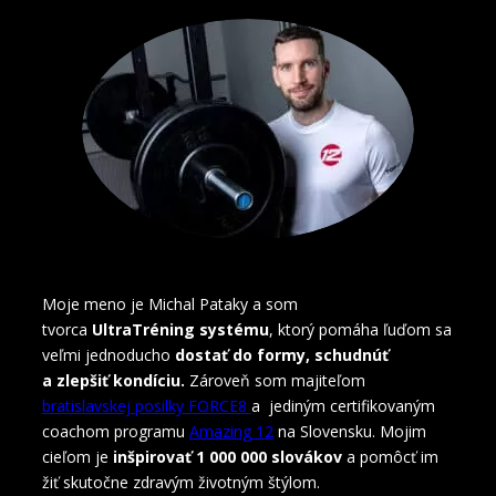
Moje meno je Michal Pataky a som
tvorca
UltraTréning systému
, ktorý pomáha ľuďom sa
veľmi jednoducho
dostať do formy, schudnúť
a zlepšiť kondíciu.
Zároveň som majiteľom
bratislavskej posilky FORCE8
a jediným certifikovaným
coachom programu
Amazing 12
na Slovensku. Mojim
cieľom je
inšpirovať 1 000 000 slovákov
a pomôcť im
žiť skutočne zdravým životným štýlom.