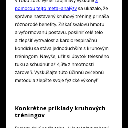
V roku 2020 vyšiel zaujímavý výskum!
S
pomocou
t
e
j
t
o
meta
–
analýzy
sa ukázalo, že
správne nastavený kruhový tréning prináša
rôznorodé benefity. Získať svalovú hmotu
a vyformovanú postavu, posilniť celé telo
a zlepšiť vytrvalosť a kardiorespiračnú
kondíciu sa stáva jednoduchším s kruhovým
tréningom. Navyše, užiť si úbytok telesného
tuku a schudnúť až 4,3% z hmotnosti
zároveň. Vyskúšajte túto účinnú cvičebnú
metódu a zlepšte svoje fyzické výkony!“
Konkrétne príklady kruhových
tréningov