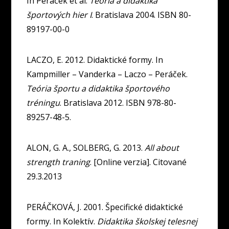
In Peráček et al.
Teória a didaktika
športových hier I
. Bratislava 2004. ISBN 80-
89197-00-0
LACZO, E. 2012. Didaktické formy. In
Kampmiller – Vanderka – Laczo – Peráček.
Teória športu a didaktika športového
tréningu
. Bratislava 2012. ISBN 978-80-
89257-48-5.
ALON, G. A., SOLBERG, G. 2013.
All about
strength traning
. [Online verzia]. Citované
29.3.2013
PERÁČKOVÁ, J. 2001. Špecifické didaktické
formy. In Kolektív.
Didaktika školskej telesnej