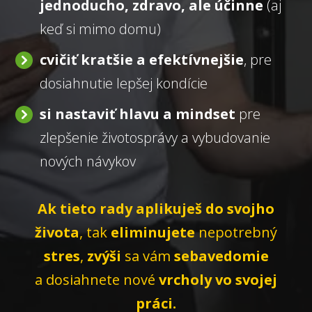
jednoducho, zdravo, ale účinne
(aj
keď si mimo domu)
cvičiť kratšie a efektívnejšie
, pre
dosiahnutie lepšej kondície
si nastaviť hlavu a mindset
pre
zlepšenie životosprávy a vybudovanie
nových návykov
Ak tieto rady aplikuješ do svojho
života
, tak
eliminujete
nepotrebný
stres
,
zvýši
sa vám
sebavedomie
a dosiahnete nové
vrcholy vo svojej
práci.