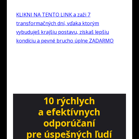
KLIKNI NA TENTO LINK a zaži 7
transformačných dní, vďaka ktorým
vybuduješ krajšiu postavu, získaš lepšiu
kondíciu a pevné brucho úplne ZADARMO
10 rýchlych
a efektívnych
odporúčaní
pre úspešných ľudí