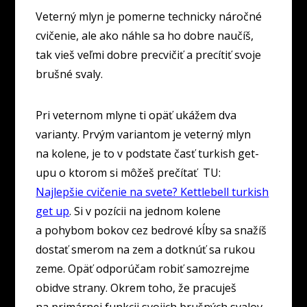
Veterný mlyn je pomerne technicky náročné
cvičenie, ale ako náhle sa ho
dobre naučíš,
tak vieš veľmi dobre precvičiť a precítiť svoje
brušné svaly.
Pri veternom mlyne ti opäť ukážem dva
varianty. Prvým variantom je veterný mlyn
na kolene, je to v podstate časť turkish get-
upu o ktorom si môžeš prečítať TU:
Najlepšie cvičenie na svete? Kettlebell turkish
get up
. Si v pozícii na jednom kolene
a pohybom bokov cez bedrové kĺby sa snažíš
dostať smerom na zem a dotknúť sa rukou
zeme. Opäť odporúčam robiť samozrejme
obidve strany. Okrem toho, že pracuješ