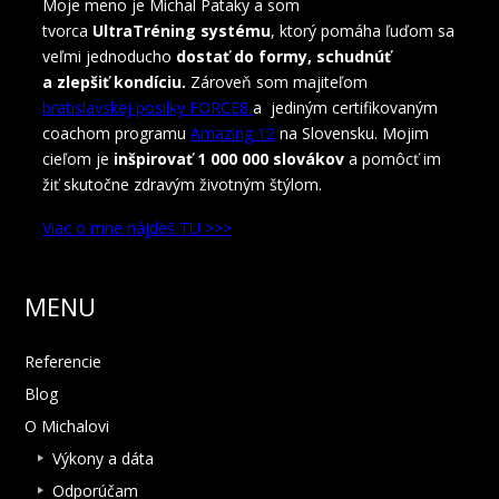
Moje meno je Michal Pataky a som
tvorca
UltraTréning systému
, ktorý pomáha ľuďom sa
veľmi jednoducho
dostať do formy, schudnúť
a zlepšiť kondíciu.
Zároveň som majiteľom
bratislavskej posilky FORCE8
a jediným certifikovaným
coachom programu
Amazing 12
na Slovensku. Mojim
cieľom je
inšpirovať 1 000 000 slovákov
a pomôcť im
žiť skutočne zdravým životným štýlom.
Viac o mne nájdeš TU >>>
MENU
Referencie
Blog
O Michalovi
Výkony a dáta
Odporúčam