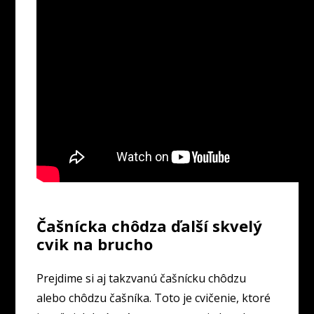
Čašnícka chôdza ďalší skvelý
cvik na brucho
Prejdime si aj takzvanú čašnícku chôdzu
alebo chôdzu čašníka. Toto je cvičenie, ktoré