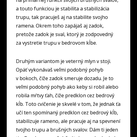
na primárnej funkcii svojich brušných svalov,
a touto funkciou je stabilita a stabilizácia
trupu, tak pracuješ aj na stabilite svojho
ramena. Okrem toho zapájaš aj zadok,
pretože zadok je sval, ktorý je zodpovedný
za vystretie trupu v bedrovom kĺbe.
Druhým variantom je veterný mlyn v stoji.
Opäť vykonávaš veľmi podobný pohyb
v bokoch, čiže zadok smeruje dozadu. Je to
veľmi podobný pohyb ako keby si robil alebo
robila mŕtvy ťah, čiže predklon cez bedrový
kĺb. Toto cvičenie je skvelé v tom, že jednak ťa
učí ten spomínaný predklon cez bedrový kĺb,
stabilizuje rameno, ale pracuje aj na spevnení
tvojho trupu a brušných svalov. Dám ti jeden