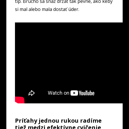
tip. Brucho sa snaž držať tak pevné, ako keby
si mal alebo mala dostať úder.
Príťahy jednou rukou radíme
tiež medzi efektívne cvičenie