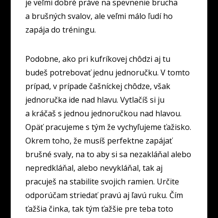
je veľmi dobré práve na spevnenie brucha
a brušných svalov, ale veľmi málo ľudí ho
zapája do tréningu.
Podobne, ako pri kufríkovej chôdzi aj tu
budeš potrebovať jednu jednoručku. V tomto
prípad, v prípade čašníckej chôdze, však
jednoručka ide nad hlavu. Vytlačíš si ju
a kráčaš s jednou jednoručkou nad hlavou.
Opäť pracujeme s tým že vychyľujeme ťažisko.
Okrem toho, že musíš perfektne zapájať
brušné svaly, na to aby si sa nezakláňal alebo
nepredkláňal, alebo nevykláňal, tak aj
pracuješ na stabilite svojich ramien. Určite
odporúčam striedať pravú aj ľavú ruku. Čím
ťažšia činka, tak tým ťažšie pre teba toto