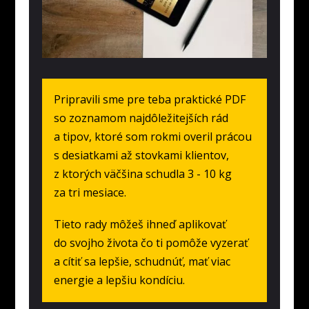
Pripravili sme pre teba praktické PDF
so zoznamom najdôležitejších rád
a tipov, ktoré som rokmi overil prácou
s desiatkami až stovkami klientov,
z ktorých väčšina schudla 3 - 10 kg
za tri mesiace.
Tieto rady môžeš ihneď aplikovať
do svojho života čo ti pomôže vyzerať
a cítiť sa lepšie, schudnúť, mať viac
energie a lepšiu kondíciu.