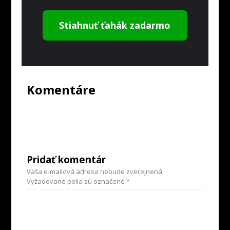
Stiahnuť ťahák zadarmo
Komentáre
Pridať komentár
Vaša e-mailová adresa nebude zverejnená.
Vyžadované polia sú označené
*