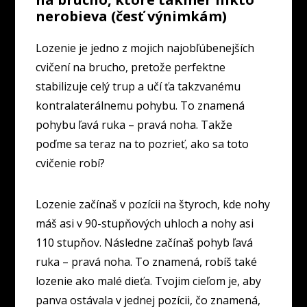
nerobieva (česť výnimkám)
Lozenie je jedno z mojich najobľúbenejších
cvičení na brucho, pretože perfektne
stabilizuje celý trup a učí ťa takzvanému
kontralaterálnemu pohybu. To znamená
pohybu ľavá ruka – pravá noha. Takže
poďme sa teraz na to pozrieť, ako sa toto
cvičenie robí?
Lozenie začínaš v pozícii na štyroch, kde nohy
máš asi v 90-stupňových uhloch a nohy asi
110 stupňov. Následne začínaš pohyb ľavá
ruka – pravá noha. To znamená, robíš také
lozenie ako malé dieťa. Tvojim cieľom je, aby
panva ostávala v jednej pozícii, čo znamená,