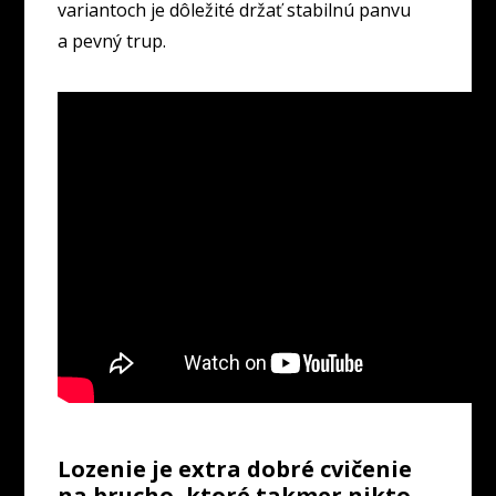
variantoch je dôležité držať stabilnú panvu
a pevný trup.
Lozenie je extra dobré cvičenie
na brucho, ktoré takmer nikto