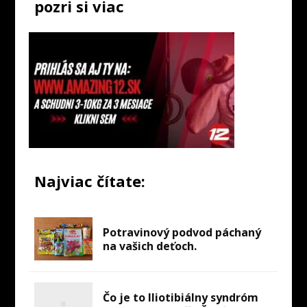
pozri si viac
Najviac čítate:
Potravinový podvod páchaný
na vašich deťoch.
Čo je to Iliotibiálny syndróm