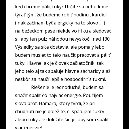
keď chceme páliť tuky? Určite sa nebudeme
týrať tým, že budeme robiť hodinu „kardio“
(inak začínam byť alergický na to slovo … )
na bežeckom páse niekde vo fitku a sledovať
si, aby ten pulz náhodou nevyskočil nad 130.
Výsledky sa síce dostavia, ale pomaly lebo
budem musieť to telo naučiť pracovať a páliť
tuky. Hlavne, ak je človek začiatočník, tak
jeho telo aj tak spaľuje hlavne sacharidy a až
neskôr sa naučí lepšie hospodáriť s tukmi.
Riešenie je jednoduché, budem sa
snažiť spáliť čo najviac energie. Použijem
slová prof. Hamara, ktorý tvrdí, že pri
chudnutí nie je dôležité, či spaľujem cukry
alebo tuky ale dôležitejšie je, aby som spálil
viac energie!