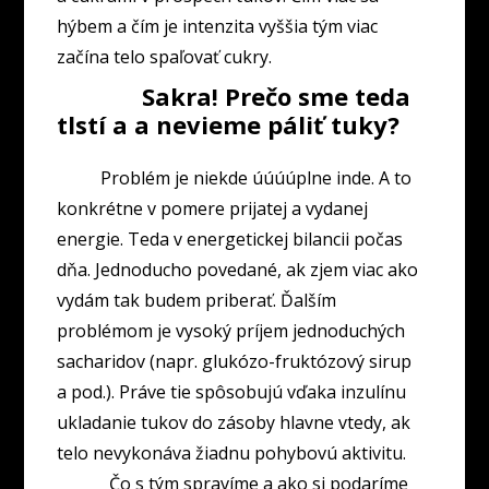
hýbem a čím je intenzita vyššia tým viac
začína telo spaľovať cukry.
Sakra! Prečo sme teda
tlstí a a nevieme páliť tuky?
Problém je niekde úúúúplne inde. A to
konkrétne v pomere prijatej a vydanej
energie. Teda v energetickej bilancii počas
dňa. Jednoducho povedané, ak zjem viac ako
vydám tak budem priberať. Ďalším
problémom je vysoký príjem jednoduchých
sacharidov (napr. glukózo-fruktózový sirup
a pod.). Práve tie spôsobujú vďaka inzulínu
ukladanie tukov do zásoby hlavne vtedy, ak
telo nevykonáva žiadnu pohybovú aktivitu.
Čo s tým spravíme a ako si podaríme