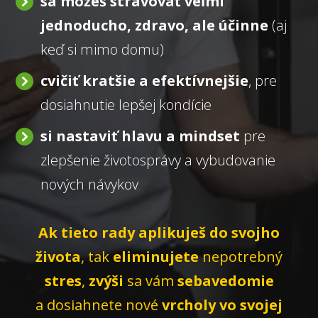
sa môžeš stravovať veľmi
jednoducho, zdravo, ale účinne
(aj
keď si mimo domu)
cvičiť kratšie a efektívnejšie
, pre
dosiahnutie lepšej kondície
si nastaviť hlavu a mindset
pre
zlepšenie životosprávy a vybudovanie
nových návykov
Ak tieto rady aplikuješ do svojho
života
, tak
eliminujete
nepotrebný
stres
,
zvýši
sa vám
sebavedomie
a dosiahnete nové
vrcholy vo svojej