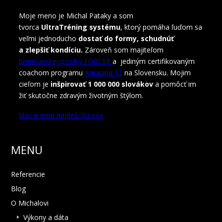
Moje meno je Michal Pataky a som
tvorca
UltraTréning systému
, ktorý pomáha ľuďom sa
veľmi jednoducho
dostať do formy, schudnúť
a zlepšiť kondíciu.
Zároveň som majiteľom
bratislavskej posilky FORCE8
a jediným certifikovaným
coachom programu
Amazing 12
na Slovensku. Mojim
cieľom je
inšpirovať 1 000 000 slovákov
a pomôcť im
žiť skutočne zdravým životným štýlom.
Viac o mne nájdeš TU >>>
MENU
Referencie
Blog
O Michalovi
Výkony a dáta