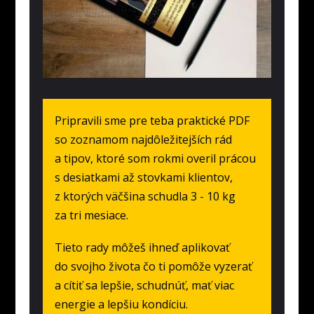
Pripravili sme pre teba praktické PDF
so zoznamom najdôležitejších rád
a tipov, ktoré som rokmi overil prácou
s desiatkami až stovkami klientov,
z ktorých väčšina schudla 3 - 10 kg
za tri mesiace.
Tieto rady môžeš ihneď aplikovať
do svojho života čo ti pomôže vyzerať
a cítiť sa lepšie, schudnúť, mať viac
energie a lepšiu kondíciu.