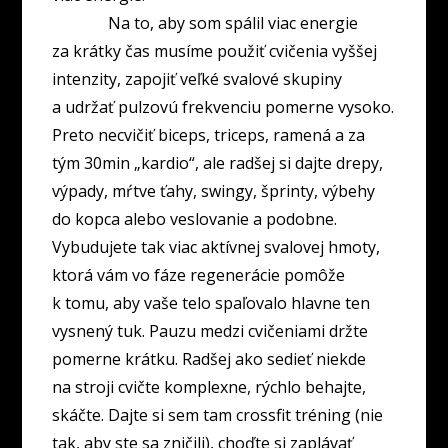
Na to, aby som spálil viac energie
za krátky čas musíme použiť cvičenia vyššej
intenzity, zapojiť veľké svalové skupiny
a udržať pulzovú frekvenciu pomerne vysoko.
Preto necvičiť biceps, triceps, ramená a za
tým 30min „kardio“, ale radšej si dajte drepy,
výpady, mŕtve ťahy, swingy, šprinty, výbehy
do kopca alebo veslovanie a podobne.
Vybudujete tak viac aktívnej svalovej hmoty,
ktorá vám vo fáze regenerácie pomôže
k tomu, aby vaše telo spaľovalo hlavne ten
vysnený tuk. Pauzu medzi cvičeniami držte
pomerne krátku. Radšej ako sedieť niekde
na stroji cvičte komplexne, rýchlo behajte,
skáčte. Dajte si sem tam crossfit tréning (nie
tak, aby ste sa zničili), choďte si zaplávať