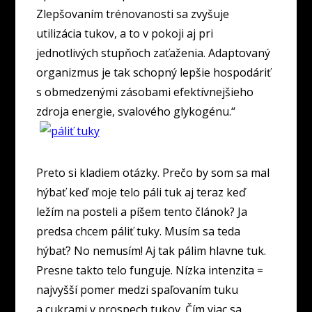
Zlepšovaním trénovanosti sa zvyšuje
utilizácia tukov, a to v pokoji aj pri
jednotlivých stupňoch zaťaženia. Adaptovaný
organizmus je tak schopný lepšie hospodáriť
s obmedzenými zásobami efektívnejšieho
zdroja energie, svalového glykogénu.“
Preto si kladiem otázky. Prečo by som sa mal
hýbať keď moje telo páli tuk aj teraz keď
ležím na posteli a píšem tento článok? Ja
predsa chcem páliť tuky. Musím sa teda
hýbať? No nemusím! Aj tak pálim hlavne tuk.
Presne takto telo funguje. Nízka intenzita =
najvyšší pomer medzi spaľovaním tuku
a cukrami v prospech tukov. Čím viac sa