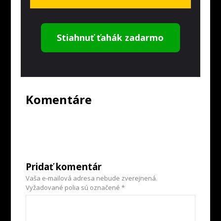
Stiahnuť ťahák zadarmo
Komentáre
Pridať komentár
Vaša e-mailová adresa nebude zverejnená.
Vyžadované polia sú označené
*