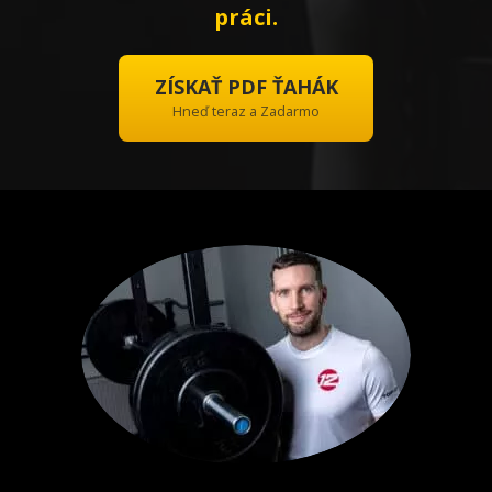
práci.
ZÍSKAŤ PDF ŤAHÁK
Hneď teraz a Zadarmo