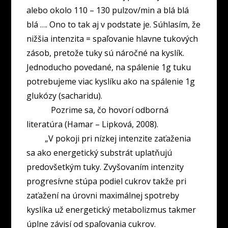
alebo okolo 110 – 130 pulzov/min a blá blá
blá …. Ono to tak aj v podstate je. Súhlasím, že
nižšia intenzita = spaľovanie hlavne tukových
zásob, pretože tuky sú náročné na kyslík.
Jednoducho povedané, na spálenie 1g tuku
potrebujeme viac kyslíku ako na spálenie 1g
glukózy (sacharidu).
Pozrime sa, čo hovorí odborná
literatúra (Hamar – Lipková, 2008).
„V pokoji pri nízkej intenzite zaťaženia
sa ako energetický substrát uplatňujú
predovšetkým tuky. Zvyšovaním intenzity
progresívne stúpa podiel cukrov takže pri
zaťažení na úrovni maximálnej spotreby
kyslíka už energetický metabolizmus takmer
úplne závisí od spaľovania cukrov.