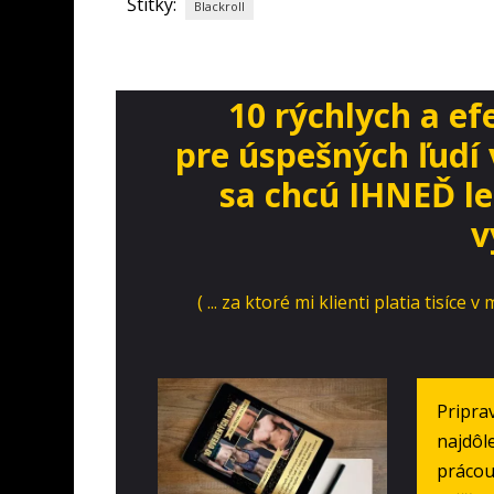
Štítky:
Blackroll
10 rýchlych a e
pre úspešných ľudí v
sa chcú IHNEĎ lep
v
( ... za ktoré mi klienti platia tisí
Pripra
najdôle
prácou