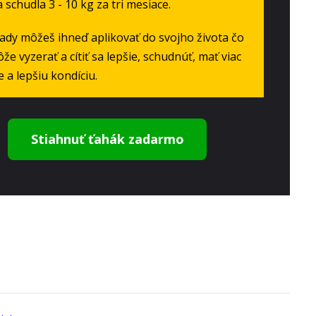
 schudla 3 - 10 kg za tri mesiace.
rady môžeš ihneď aplikovať do svojho života čo
že vyzerať a cítiť sa lepšie, schudnúť, mať viac
 a lepšiu kondíciu.
Stiahnuť ťahák zadarmo