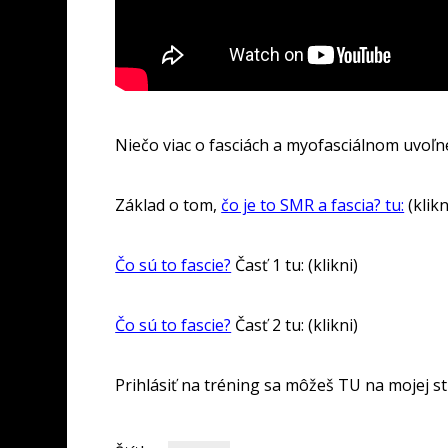
Niečo viac o fasciách a myofasciálnom uvoľne
Základ o tom,
čo je to SMR a fascia? tu:
(klikn
Čo sú to fascie?
Časť 1 tu: (klikni)
Čo sú to fascie?
Časť 2 tu: (klikni)
Prihlásiť na tréning sa môžeš TU na mojej st