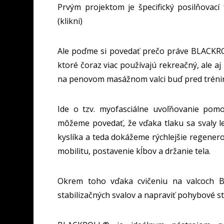
Prvým projektom je špecifický posilňovací
(klikni)
Ale poďme si povedať prečo práve BLACKROLL
ktoré čoraz viac používajú rekreačný, ale aj
na penovom masážnom valci buď pred tréni
Ide o tzv. myofasciálne uvoľňovanie pom
môžeme povedať, že vďaka tlaku sa svaly lep
kyslíka a teda dokážeme rýchlejšie regenerov
mobilitu, postavenie kĺbov a držanie tela.
Okrem toho vďaka cvičeniu na valcoch B
stabilizačných svalov a napraviť pohybové s