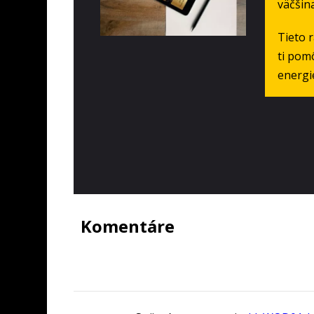
väčšina
Tieto 
ti pomô
energie
Komentáre