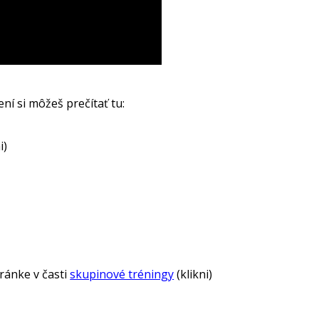
ní si môžeš prečítať tu:
i)
ránke v časti
skupinové tréningy
(klikni)