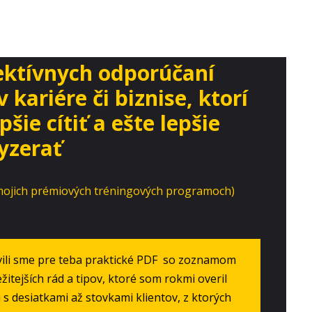
fektívnych odporúčaní
 kariére či biznise, ktorí
šie cítiť a ešte lepšie
yzerať
ce v mojich prémiových tréningových programoch)
vili sme pre teba praktické PDF so zoznamom
žitejších rád a tipov, ktoré som rokmi overil
 s desiatkami až stovkami klientov, z ktorých