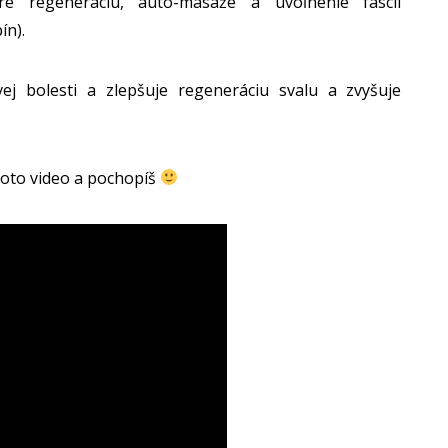
 regeneráciu, auto-masáže a uvoľnenie fascií
ín).
 bolesti a zlepšuje regeneráciu svalu a zvyšuje
toto video a pochopíš