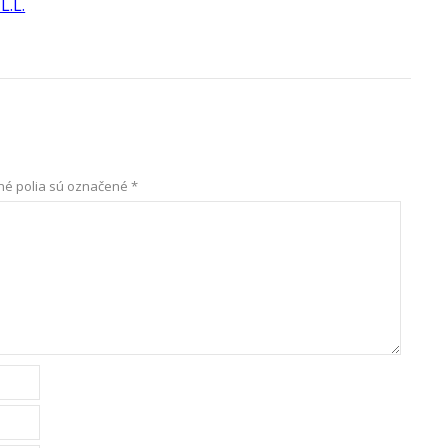
L.L.
é polia sú označené
*