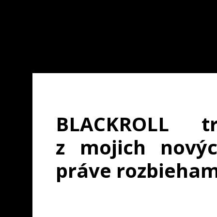
BLACKROLL t
z mojich novýc
práve rozbieham