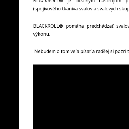
BLACKROLL® je ideálnym nástrojom pre
(spojivového tkaniva svalov a svalových skup
BLACKROLL® pomáha predchádzať svalovej
výkonu.
Nebudem o tom veľa písať a radšej si pozri 