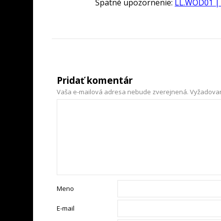
Spätné upozornenie:
LL.WOD01 | 
Pridať komentár
Vaša e-mailová adresa nebude zverejnená.
Vyžadovan
Meno
E-mail