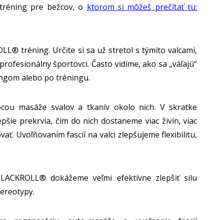
 tréning pre bežcov, o
ktorom si môžeš prečítať tu:
® tréning. Určite si sa už stretol s týmito valcami,
 profesionálny športovci. Často vidíme, ako sa „váľajú“
ngom alebo po tréningu.
ocou masáže svalov a tkanív okolo nich. V skratke
šie prekrvia, čím do nich dostaneme viac živín, viac
ať. Uvoľňovaním fascií na valci zlepšujeme flexibilitu,
LACKROLL® dokážeme veľmi efektívne zlepšiť silu
tereotypy.