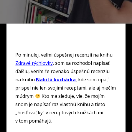
Po minulej, veľmi úspešnej recenzii na knihu
Zdravé rýchlovky
, som sa rozhodol napísať
ďalšiu, verím že rovnako úspešnú recenziu
na knihu
Nabitá kuchárka
, kde som opäť
prispel nie len svojimi receptami, ale aj niečím
múdrym
Kto ma sleduje, vie, že mojím
snom je napísať raz vlastnú knihu a tieto
„hosťovačky“ v receptových knižkách mi
v tom pomáhajú.