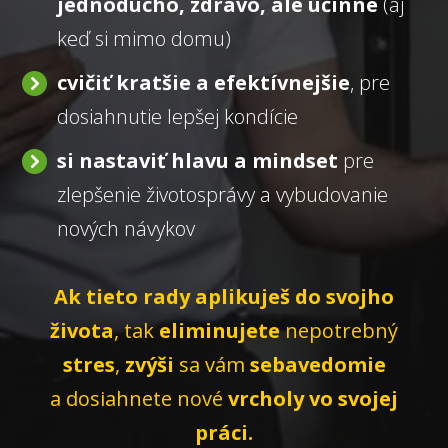
jednoducho, zdravo, ale účinne
(aj
keď si mimo domu)
cvičiť kratšie a efektívnejšie
, pre
dosiahnutie lepšej kondície
si nastaviť hlavu a mindset
pre
zlepšenie životosprávy a vybudovanie
nových návykov
Ak tieto rady aplikuješ do svojho
života
, tak
eliminujete
nepotrebný
stres
,
zvýši
sa vám
sebavedomie
a dosiahnete nové
vrcholy vo svojej
práci.