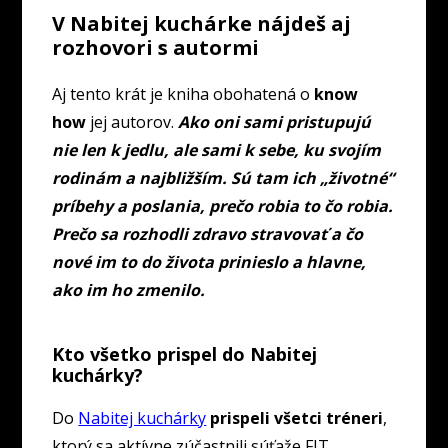
V Nabitej kuchárke nájdeš aj
rozhovori s autormi
Aj tento krát je kniha obohatená o
know
how
jej autorov.
Ako oni sami pristupujú
nie len k jedlu, ale sami k sebe, ku svojím
rodinám a najbližším. Sú tam ich „životné“
príbehy a poslania, prečo robia to čo robia.
Prečo sa rozhodli zdravo stravovať a čo
nové im to do života prinieslo a hlavne,
ako im ho zmenilo.
Kto všetko prispel do Nabitej
kuchárky?
Do
Nabitej kuchárky
prispeli všetci tréneri
,
ktorý sa aktívne zúčastnili súťaže FIT