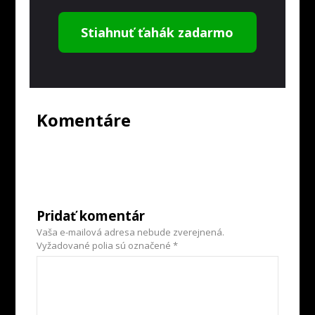
Stiahnuť ťahák zadarmo
Komentáre
Pridať komentár
Vaša e-mailová adresa nebude zverejnená.
Vyžadované polia sú označené
*