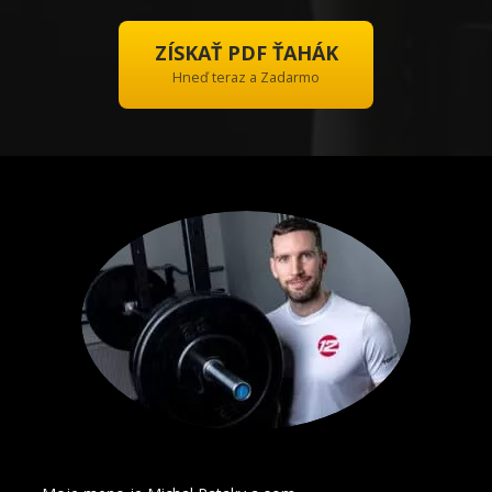
ZÍSKAŤ PDF ŤAHÁK
Hneď teraz a Zadarmo