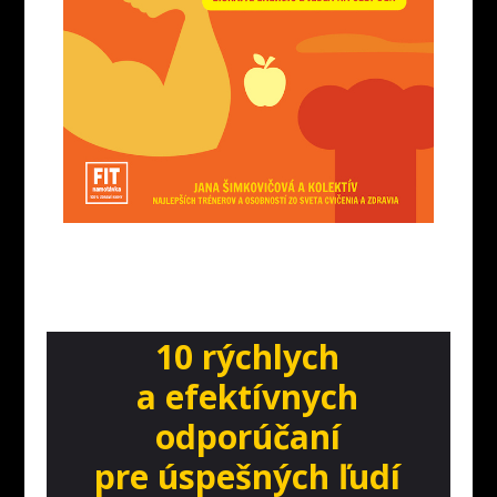
10 rýchlych
a efektívnych
odporúčaní
pre úspešných ľudí