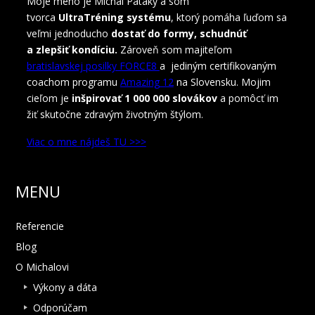
Moje meno je Michal Pataky a som
tvorca
UltraTréning systému
, ktorý pomáha ľuďom sa
veľmi jednoducho
dostať do formy, schudnúť
a zlepšiť kondíciu.
Zároveň som majiteľom
bratislavskej posilky FORCE8
a jediným certifikovaným
coachom programu
Amazing 12
na Slovensku. Mojim
cieľom je
inšpirovať 1 000 000 slovákov
a pomôcť im
žiť skutočne zdravým životným štýlom.
Viac o mne nájdeš TU >>>
MENU
Referencie
Blog
O Michalovi
Výkony a dáta
Odporúčam