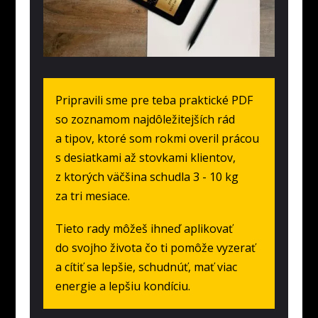
Pripravili sme pre teba praktické PDF
so zoznamom najdôležitejších rád
a tipov, ktoré som rokmi overil prácou
s desiatkami až stovkami klientov,
z ktorých väčšina schudla 3 - 10 kg
za tri mesiace.
Tieto rady môžeš ihneď aplikovať
do svojho života čo ti pomôže vyzerať
a cítiť sa lepšie, schudnúť, mať viac
energie a lepšiu kondíciu.