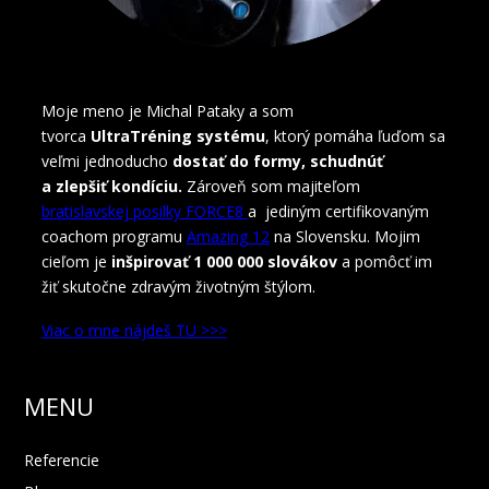
Moje meno je Michal Pataky a som
tvorca
UltraTréning systému
, ktorý pomáha ľuďom sa
veľmi jednoducho
dostať do formy, schudnúť
a zlepšiť kondíciu.
Zároveň som majiteľom
bratislavskej posilky FORCE8
a jediným certifikovaným
coachom programu
Amazing 12
na Slovensku. Mojim
cieľom je
inšpirovať 1 000 000 slovákov
a pomôcť im
žiť skutočne zdravým životným štýlom.
Viac o mne nájdeš TU >>>
MENU
Referencie