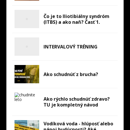
Čo je to Iliotibiálny syndróm
(ITBS) a ako naň? Časť 1.
INTERVALOVÝ TRÉNING
Ako schudnúť z brucha?
Ako rýchlo schudnúť zdravo?
TU je kompletný návod
Vodíková voda - hlúposť alebo
nápoj budúcnosti? Aké