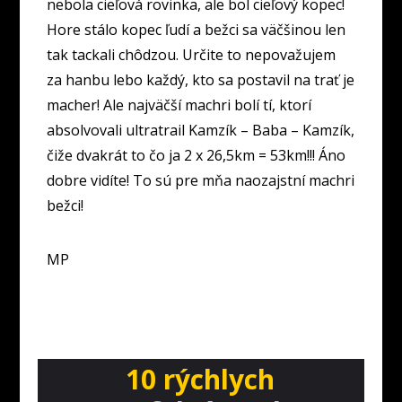
nebola cieľová rovinka, ale bol cieľový kopec!
Hore stálo kopec ľudí a bežci sa väčšinou len
tak tackali chôdzou. Určite to nepovažujem
za hanbu lebo každý, kto sa postavil na trať je
macher! Ale najväčší machri bolí tí, ktorí
absolvovali ultratrail Kamzík – Baba – Kamzík,
čiže dvakrát to čo ja 2 x 26,5km = 53km!!! Áno
dobre vidíte! To sú pre mňa naozajstní machri
bežci!
MP
10 rýchlych