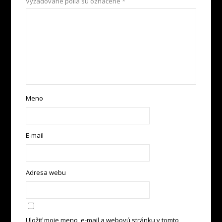
Vyžadované polia sú označené
*
Meno
E-mail
Adresa webu
Uložiť moje meno, e-mail a webovú stránku v tomto