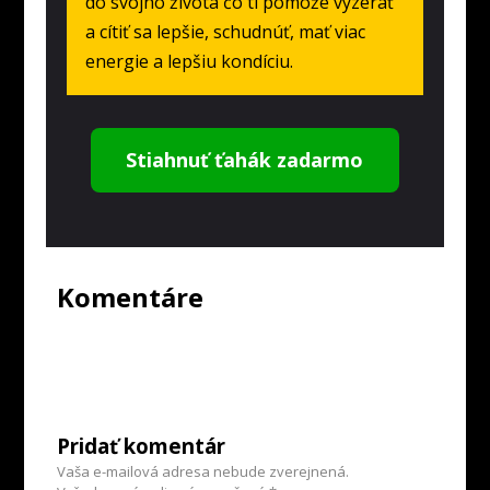
do svojho života čo ti pomôže vyzerať
a cítiť sa lepšie, schudnúť, mať viac
energie a lepšiu kondíciu.
Stiahnuť ťahák zadarmo
Komentáre
Pridať komentár
Vaša e-mailová adresa nebude zverejnená.