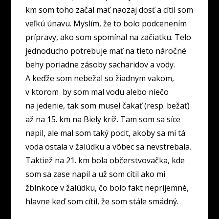
km som toho začal mať naozaj dosť a cítil som
veľkú únavu. Myslím, že to bolo podcenením
prípravy, ako som spomínal na začiatku. Telo
jednoducho potrebuje mať na tieto náročné
behy poriadne zásoby sacharidov a vody.
A keďže som nebežal so žiadnym vakom,
v ktorom by som mal vodu alebo niečo
na jedenie, tak som musel čakať (resp. bežať)
až na 15. km na Biely kríž. Tam som sa síce
napil, ale mal som taký pocit, akoby sa mi tá
voda ostala v žalúdku a vôbec sa nevstrebala.
Taktiež na 21. km bola občerstvovačka, kde
som sa zase napil a už som cítil ako mi
žblnkoce v žalúdku, čo bolo fakt nepríjemné,
hlavne keď som cítil, že som stále smädný.