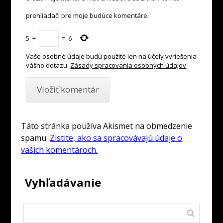
prehliadači pre moje budúce komentáre.
5
+
=
6
Vaše osobné údaje budú použité len na účely vyriešenia
vášho dotazu.
Zásady spracovania osobných údajov
Táto stránka používa Akismet na obmedzenie
spamu.
Zistite, ako sa spracovávajú údaje o
vašich komentároch.
Vyhľadávanie