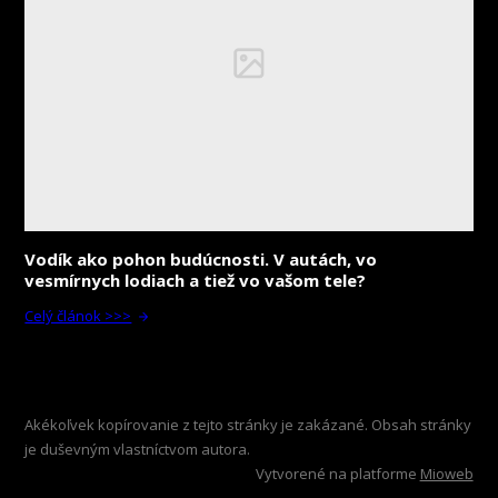
Vodík ako pohon budúcnosti. V autách, vo
vesmírnych lodiach a tiež vo vašom tele?
Celý článok >>>
Akékoľvek kopírovanie z tejto stránky je zakázané. Obsah stránky
je duševným vlastníctvom autora.
Vytvorené na platforme
Mioweb