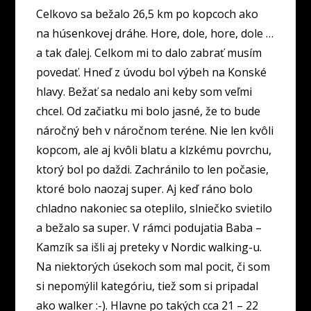
Celkovo sa bežalo 26,5 km po kopcoch ako
na húsenkovej dráhe. Hore, dole, hore, dole …
a tak ďalej. Celkom mi to dalo zabrať musím
povedať. Hneď z úvodu bol výbeh na Konské
hlavy. Bežať sa nedalo ani keby som veľmi
chcel. Od začiatku mi bolo jasné, že to bude
náročný beh v náročnom teréne. Nie len kvôli
kopcom, ale aj kvôli blatu a klzkému povrchu,
ktorý bol po daždi. Zachránilo to len počasie,
ktoré bolo naozaj super. Aj keď ráno bolo
chladno nakoniec sa oteplilo, slniečko svietilo
a bežalo sa super. V rámci podujatia Baba –
Kamzík sa išli aj preteky v Nordic walking-u.
Na niektorých úsekoch som mal pocit, či som
si nepomýlil kategóriu, tiež som si pripadal
ako walker :-). Hlavne po takých cca 21 – 22