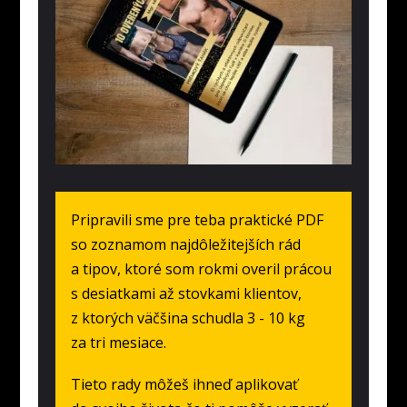
Pripravili sme pre teba praktické PDF
so zoznamom najdôležitejších rád
a tipov, ktoré som rokmi overil prácou
s desiatkami až stovkami klientov,
z ktorých väčšina schudla 3 - 10 kg
za tri mesiace.
Tieto rady môžeš ihneď aplikovať