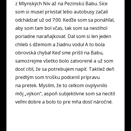
z Mlynských Nív až na Pezinskú Babu. Síce
som si musel privstať lebo autobusy začali
odchádzať už od 7:00. Keďže som sa ponáhľal,
aby som tam bol včas, tak som sa nestihol
poriadne naraňajkovať. Dal som si len jeden
chlieb s džemom a žiadnu vodu! A to bola
obrovská chyba! Keď sme prišli na Babu,
samozrejme všetko bolo zatvorené a už som
dosť cítil, že sa potrebujem napiť. Taktiež deň
predtým som trošku podcenil prípravu
na pretek. Myslím, že to celkom ovplyvnilo
môj „výkon“, aspoň subjektívne som sa necítil
veľmi dobre a bolo to pre mňa dosť náročné.