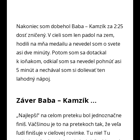
Nakoniec som dobehol Baba – Kamzík za 2:25
dosť zničený. V cieli som len padol na zem,
hodili na mňa medailu a nevedel som o svete
asi dve minúty. Potom som sa dotackal
k ioňakom, odkiaľ som sa nevedel pohnúť asi
5 minút a nechával som si dolievať ten
lahodný nápoj.
Záver Baba – Kamzík …
„Najlepší“ na celom preteku bol jednoznačne
finiš. Väčšinou je to na pretekoch tak, že veľa
ľudí finišuje v cieľovej rovinke. Tu nie! Tu