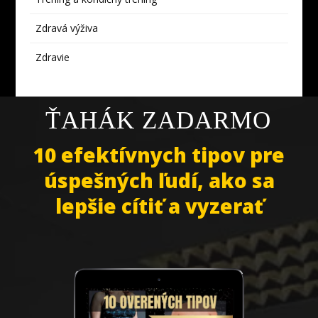
Zdravá výživa
Zdravie
ŤAHÁK ZADARMO
10 efektívnych tipov pre
úspešných ľudí, ako sa
lepšie cítiť a vyzerať