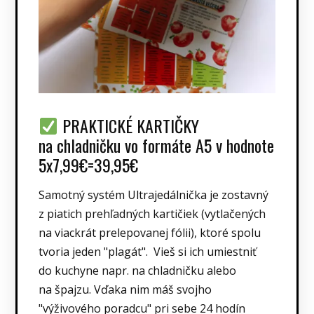
PRAKTICKÉ KARTIČKY
na chladničku vo formáte A5 v hodnote
5x7,99€=39,95€
Samotný systém Ultrajedálnička je zostavný
z piatich prehľadných kartičiek (vytlačených
na viackrát prelepovanej fólii), ktoré spolu
tvoria jeden "plagát". Vieš si ich umiestniť
do kuchyne napr. na chladničku alebo
na špajzu. Vďaka nim máš svojho
"výživového poradcu" pri sebe 24 hodín