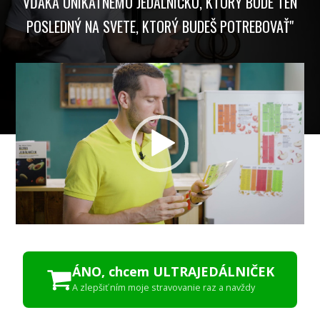
VĎAKA UNIKÁTNEMU JEDÁLNIČKU, KTORÝ BUDE TEN
POSLEDNÝ NA SVETE, KTORÝ BUDEŠ POTREBOVAŤ"
Video
prehrávač
ÁNO, chcem ULTRAJEDÁLNIČEK
A zlepšiť ním moje stravovanie raz a navždy