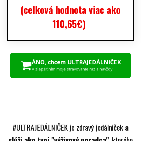
(celková hodnota viac ako
110,65€)
ÁNO, chcem ULTRAJEDÁLNIČEK
A zlepšiť ním moje stravovanie raz a navždy
#ULTRAJEDÁLNIČEK je zdravý jedálniček
a
slúži ako tvoj "výživový poradca"
, ktorého