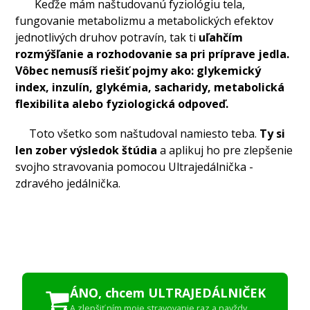
Keďže mám naštudovanú fyziológiu tela,
fungovanie metabolizmu a metabolických efektov
jednotlivých druhov potravín, tak ti
uľahčím
rozmýšľanie a rozhodovanie sa pri príprave jedla.
Vôbec nemusíš riešiť pojmy ako: glykemický
index, inzulín, glykémia, sacharidy, metabolická
flexibilita alebo fyziologická odpoveď.
Toto všetko som naštudoval namiesto teba.
Ty si
len zober výsledok štúdia
a aplikuj ho pre zlepšenie
svojho stravovania pomocou Ultrajedálnička -
zdravého jedálnička.
ÁNO, chcem ULTRAJEDÁLNIČEK
A zlepšiť ním moje stravovanie raz a navždy