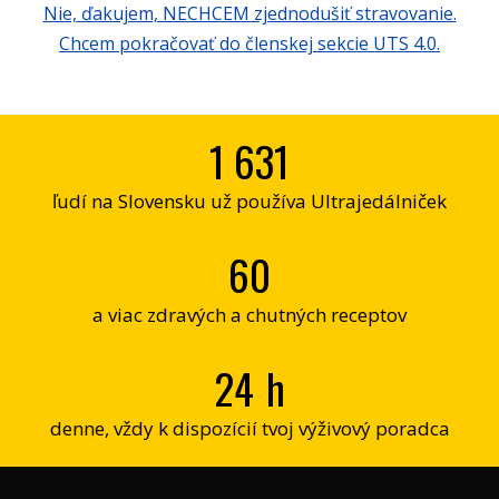
Nie, ďakujem, NECHCEM zjednodušiť stravovanie.
Chcem pokračovať do členskej sekcie UTS 4.0.
1 631
ľudí na Slovensku už používa Ultrajedálniček
60
a viac zdravých a chutných receptov
24
h
denne, vždy k dispozícií tvoj výživový poradca