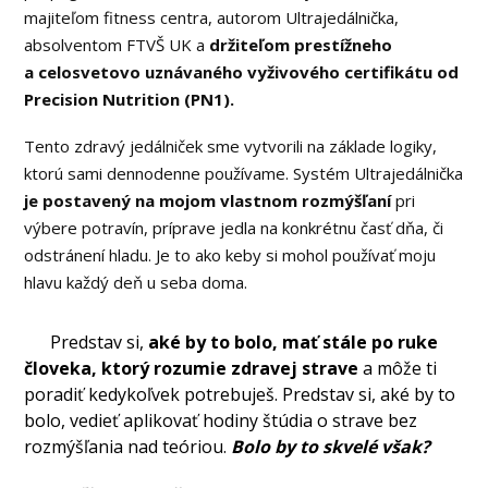
majiteľom fitness centra, autorom Ultrajedálnička,
absolventom FTVŠ UK a
držiteľom prestížneho
a celosvetovo uznávaného vyživového certifikátu od
Precision Nutrition (PN1).
Tento zdravý jedálniček sme vytvorili na základe logiky,
ktorú sami dennodenne používame. Systém Ultrajedálnička
je postavený na mojom vlastnom rozmýšľaní
pri
výbere potravín, príprave jedla na konkrétnu časť dňa, či
odstránení hladu. Je to ako keby si mohol používať moju
hlavu každý deň u seba doma.
Predstav si,
aké by to bolo, mať stále po ruke
človeka, ktorý rozumie zdravej strave
a môže ti
poradiť kedykoľvek potrebuješ. Predstav si, aké by to
bolo, vedieť aplikovať hodiny štúdia o strave bez
rozmýšľania nad teóriou.
Bolo by to skvelé však?