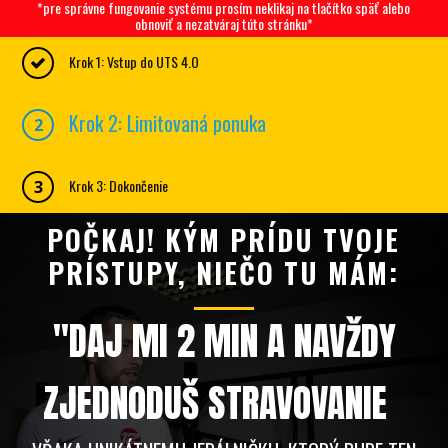
*pre správne fungovanie systému prosím neklikaj na tlačítko späť alebo
obnoviť a nezatváraj túto stránku*
Krok 1: Vstup do UTS 4.O
Krok 2: Limitovaná ponuka
2
Krok 3: Dokončenie
3
POČKAJ! KÝM PRÍDU TVOJE
PRÍSTUPY, NIEČO TU MÁM:
"DAJ MI 2 MIN A NAVŽDY
ZJEDNODUŠ STRAVOVANIE