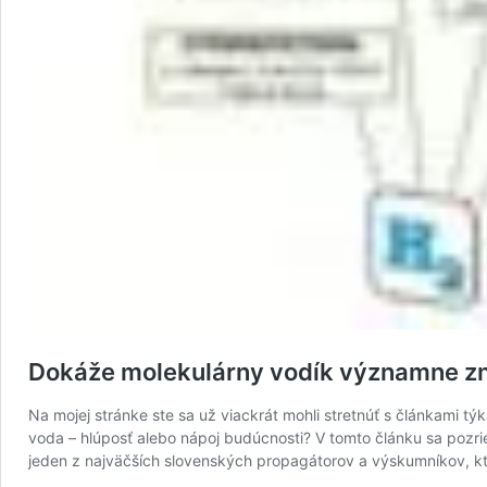
Dokáže molekulárny vodík významne zní
Na mojej stránke ste sa už viackrát mohli stretnúť s článkami t
voda – hlúposť alebo nápoj budúcnosti? V tomto článku sa pozrieme
jeden z najväčších slovenských propagátorov a výskumníkov, k