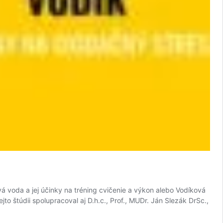
vá voda a jej účinky na tréning cvičenie a výkon alebo Vodíková
to štúdii spolupracoval aj D.h.c., Prof., MUDr. Ján Slezák DrSc.,