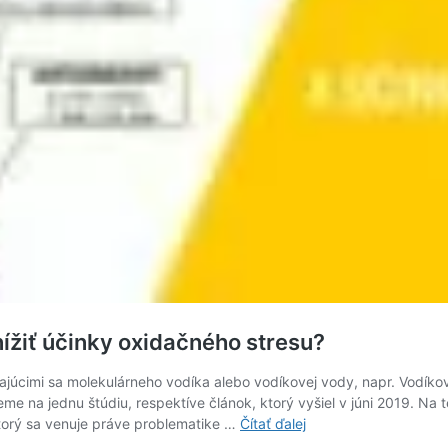
žiť účinky oxidačného stresu?
ýkajúcimi sa molekulárneho vodíka alebo vodíkovej vody, napr. Vodíko
 na jednu štúdiu, respektíve článok, ktorý vyšiel v júni 2019. Na tej
Dokáže
torý sa venuje práve problematike …
Čítať ďalej
molekulárny