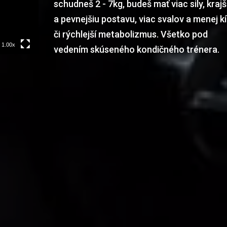
schudneš 2 - 7kg, budeš mať viac sily, krajš
a pevnejšiu postavu, viac svalov a menej kíl
či rýchlejší metabolizmus. Všetko pod
1.00x
vedením skúseného kondičného trénera.