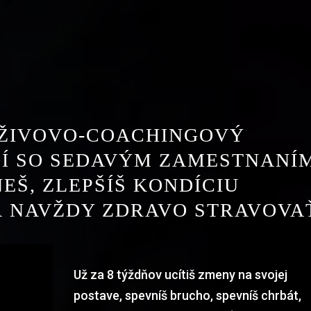
ÝŽIVOVO-COACHINGOVÝ
Í SO SEDAVÝM ZAMESTNANÍM
EŠ, ZLEPŠÍŠ KONDÍCIU
 A NAVŽDY ZDRAVO STRAVOVA
Už za 8 týždňov ucítiš zmeny na svojej
postave, spevníš brucho, spevníš chrbát,