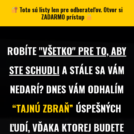
Toto sú listy len pre odberateľov. Otvor si
ZADARMO prístup
ROBÍTE
"VŠETKO" PRE TO, ABY
STE SCHUDLI
A STÁLE SA VÁM
NEDARÍ? DNES VÁM ODHALÍM
“TAJNÚ ZBRAŇ”
ÚSPEŠNÝCH
ĽUDÍ, VĎAKA KTOREJ BUDETE