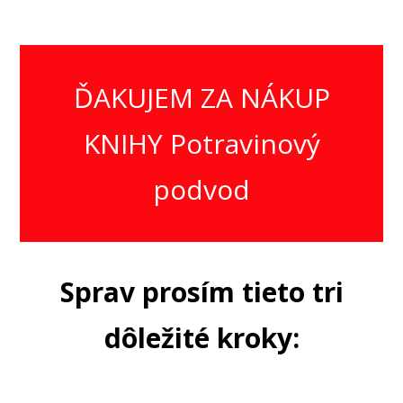
ĎAKUJEM ZA NÁKUP
KNIHY Potravinový
podvod
Sprav prosím tieto tri
dôležité kroky: